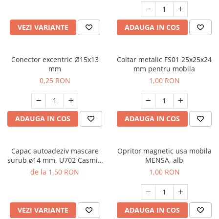
VEZI VARIANTE
ADAUGA IN COS
Conector excentric Ø15x13
Coltar metalic FS01 25x25x24
mm
mm pentru mobila
0,25 RON
1,00 RON
ADAUGA IN COS
ADAUGA IN COS
Capac autoadeziv mascare
Opritor magnetic usa mobila
surub ø14 mm, U702 Casmir,
MENSA, alb
folie 25 buc
de la 1,50 RON
1,00 RON
VEZI VARIANTE
ADAUGA IN COS