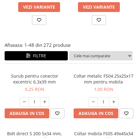
Panze pendular/ circular
Console rafturi polite
VEZI VARIANTE
VEZI VARIANTE
Clesti/ patenti
Solutii de curatat & adezivi
Surubelnite
Canturi ABS
Ciocane
Alte accesorii mobila
Nivela bule/ laser
Afiseaza:
1-
48
din
272
produse
Alte scule & unelte
FILTRE
Surub pentru conector
Coltar metalic FS04 25x25x17
excentric 6.3x39 mm
mm pentru mobila
0,25 RON
1,00 RON
ADAUGA IN COS
ADAUGA IN COS
Bolt direct S 200 5x34 mm,
Coltar mobila FS05 49x45x34