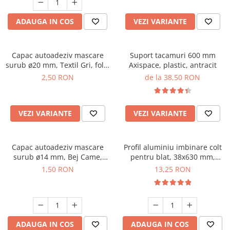
ADAUGA IN COS
VEZI VARIANTE
Capac autoadeziv mascare
Suport tacamuri 600 mm
surub ø20 mm, Textil Gri, folie
Axispace, plastic, antracit
28 buc
2,50 RON
de la 38,50 RON
VEZI VARIANTE
VEZI VARIANTE
Capac autoadeziv mascare
Profil aluminiu imbinare colt
surub ø14 mm, Bej Came,
pentru blat, 38x630 mm,
folie 25 buc
negru mat
1,50 RON
13,25 RON
ADAUGA IN COS
ADAUGA IN COS