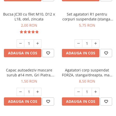
Bucsa JC30 cu filet M10, D12 x
Set agatatori R1 pentru
L18, otel, zincata
corpuri suspendate (stanga-
dreapta), alb
2,00 RON
5,75 RON
ADAUGA IN COS
ADAUGA IN COS
Capac autoadeziv mascare
Agatatori corp suspendat
surub ø14 mm, Gri Piatra,
FORZA, stanga/dreapta, max.
folie 25 buc
150 kg
1,50 RON
8,50 RON
ADAUGA IN COS
ADAUGA IN COS