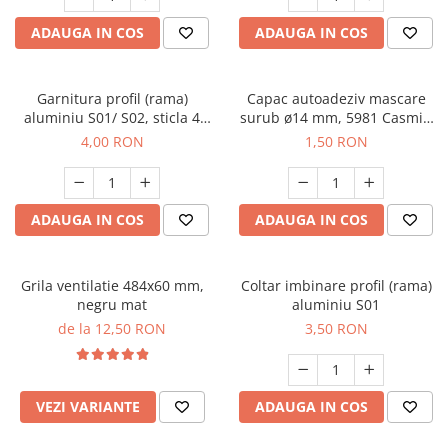
ADAUGA IN COS
ADAUGA IN COS
Garnitura profil (rama)
Capac autoadeziv mascare
aluminiu S01/ S02, sticla 4
surub ø14 mm, 5981 Casmir,
mm - 1 m
folie 25 buc
4,00 RON
1,50 RON
ADAUGA IN COS
ADAUGA IN COS
Grila ventilatie 484x60 mm,
Coltar imbinare profil (rama)
negru mat
aluminiu S01
de la 12,50 RON
3,50 RON
VEZI VARIANTE
ADAUGA IN COS