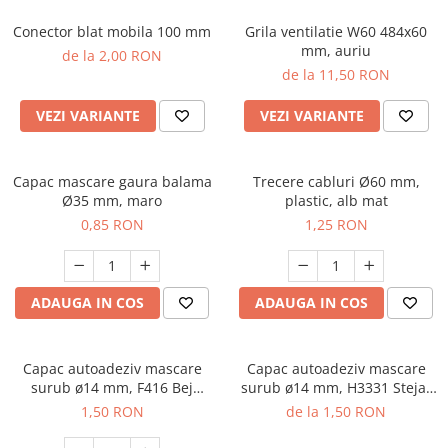
Conector blat mobila 100 mm
Grila ventilatie W60 484x60
mm, auriu
de la 2,00 RON
de la 11,50 RON
VEZI VARIANTE
VEZI VARIANTE
Capac mascare gaura balama
Trecere cabluri Ø60 mm,
Ø35 mm, maro
plastic, alb mat
0,85 RON
1,25 RON
ADAUGA IN COS
ADAUGA IN COS
Capac autoadeziv mascare
Capac autoadeziv mascare
surub ø14 mm, F416 Bej
surub ø14 mm, H3331 Stejar
Textil, folie 25 buc
Nebraska natur, folie 25 buc
1,50 RON
de la 1,50 RON