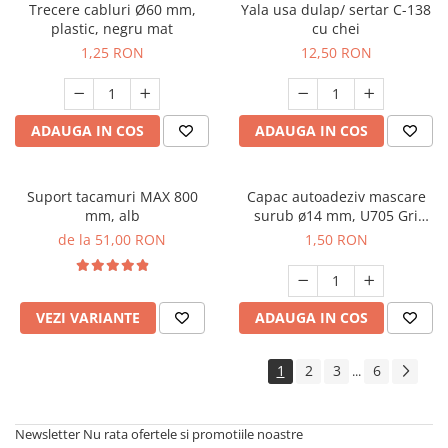
Trecere cabluri Ø60 mm,
Yala usa dulap/ sertar C-138
plastic, negru mat
cu chei
1,25 RON
12,50 RON
ADAUGA IN COS
ADAUGA IN COS
Suport tacamuri MAX 800
Capac autoadeziv mascare
mm, alb
surub ø14 mm, U705 Gri
Angora, folie 25 buc
de la 51,00 RON
1,50 RON
VEZI VARIANTE
ADAUGA IN COS
1
2
3
6
...
Newsletter
Nu rata ofertele si promotiile noastre