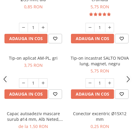
0,85 RON
5,75 RON
ADAUGA IN COS
ADAUGA IN COS
Tip-on aplicat AM-PL, gri
Tip-on incastrat SALTO NOVA
lung, magnet, negru
3,75 RON
5,75 RON
ADAUGA IN COS
ADAUGA IN COS
Capac autoadeziv mascare
Conector excentric Ø15X12
surub ø14 mm, Alb Neted,
mm
folie 25 buc
de la 1,50 RON
0,25 RON