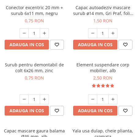
Conector excentric 20 mm +
Capac autoadeziv mascare
surub 6x11 mm, negru
surub ø14 mm, Gri Praf, folie
25 buc
0,75 RON
1,50 RON
ADAUGA IN COS
ADAUGA IN COS
Surub pentru demontabil de
Element suspendare corp
colt 6x26 mm, zinc
mobilier, alb
0,75 RON
2,50 RON
ADAUGA IN COS
ADAUGA IN COS
Capac mascare gaura balama
Yala usa dulap, cheie plianta,
Ø35 mm, alb
cromata