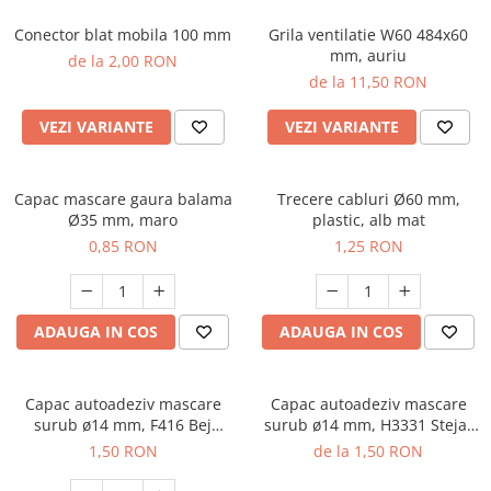
Conector blat mobila 100 mm
Grila ventilatie W60 484x60
mm, auriu
de la 2,00 RON
de la 11,50 RON
VEZI VARIANTE
VEZI VARIANTE
Capac mascare gaura balama
Trecere cabluri Ø60 mm,
Ø35 mm, maro
plastic, alb mat
0,85 RON
1,25 RON
ADAUGA IN COS
ADAUGA IN COS
Capac autoadeziv mascare
Capac autoadeziv mascare
surub ø14 mm, F416 Bej
surub ø14 mm, H3331 Stejar
Textil, folie 25 buc
Nebraska natur, folie 25 buc
1,50 RON
de la 1,50 RON