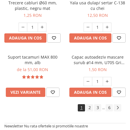
Trecere cabluri Ø60 mm,
Yala usa dulap/ sertar C-138
plastic, negru mat
cu chei
1,25 RON
12,50 RON
ADAUGA IN COS
ADAUGA IN COS
Suport tacamuri MAX 800
Capac autoadeziv mascare
mm, alb
surub ø14 mm, U705 Gri
Angora, folie 25 buc
de la 51,00 RON
1,50 RON
VEZI VARIANTE
ADAUGA IN COS
1
2
3
6
...
Newsletter
Nu rata ofertele si promotiile noastre