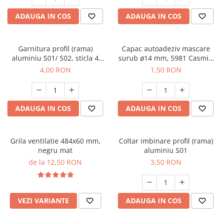
ADAUGA IN COS
ADAUGA IN COS
Garnitura profil (rama)
Capac autoadeziv mascare
aluminiu S01/ S02, sticla 4
surub ø14 mm, 5981 Casmir,
mm - 1 m
folie 25 buc
4,00 RON
1,50 RON
ADAUGA IN COS
ADAUGA IN COS
Grila ventilatie 484x60 mm,
Coltar imbinare profil (rama)
negru mat
aluminiu S01
de la 12,50 RON
3,50 RON
VEZI VARIANTE
ADAUGA IN COS