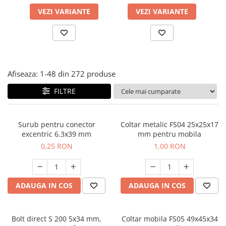
Panze pendular/ circular
Console rafturi polite
VEZI VARIANTE
VEZI VARIANTE
Clesti/ patenti
Solutii de curatat & adezivi
Surubelnite
Canturi ABS
Ciocane
Alte accesorii mobila
Nivela bule/ laser
Afiseaza:
1-
48
din
272
produse
Alte scule & unelte
FILTRE
Surub pentru conector
Coltar metalic FS04 25x25x17
excentric 6.3x39 mm
mm pentru mobila
0,25 RON
1,00 RON
ADAUGA IN COS
ADAUGA IN COS
Bolt direct S 200 5x34 mm,
Coltar mobila FS05 49x45x34