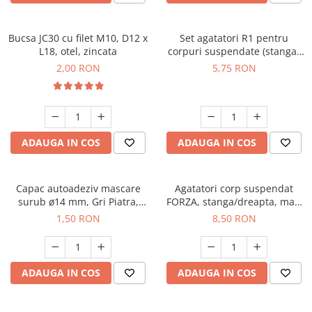
Bucsa JC30 cu filet M10, D12 x
Set agatatori R1 pentru
L18, otel, zincata
corpuri suspendate (stanga-
dreapta), alb
2,00 RON
5,75 RON
ADAUGA IN COS
ADAUGA IN COS
Capac autoadeziv mascare
Agatatori corp suspendat
surub ø14 mm, Gri Piatra,
FORZA, stanga/dreapta, max.
folie 25 buc
150 kg
1,50 RON
8,50 RON
ADAUGA IN COS
ADAUGA IN COS