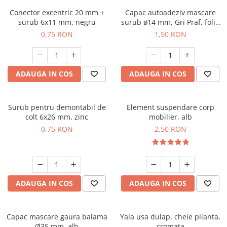
Conector excentric 20 mm +
Capac autoadeziv mascare
surub 6x11 mm, negru
surub ø14 mm, Gri Praf, folie
25 buc
0,75 RON
1,50 RON
ADAUGA IN COS
ADAUGA IN COS
Surub pentru demontabil de
Element suspendare corp
colt 6x26 mm, zinc
mobilier, alb
0,75 RON
2,50 RON
ADAUGA IN COS
ADAUGA IN COS
Capac mascare gaura balama
Yala usa dulap, cheie plianta,
Ø35 mm, alb
cromata