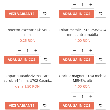
VEZI VARIANTE
ADAUGA IN COS
Conector excentric Ø15x13
Coltar metalic FS01 25x25x24
mm
mm pentru mobila
0,25 RON
1,00 RON
ADAUGA IN COS
ADAUGA IN COS
Capac autoadeziv mascare
Opritor magnetic usa mobila
surub ø14 mm, U702 Casmir,
MENSA, alb
folie 25 buc
de la 1,50 RON
1,00 RON
VEZI VARIANTE
ADAUGA IN COS