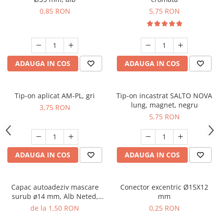
0,85 RON
5,75 RON
ADAUGA IN COS
ADAUGA IN COS
Tip-on aplicat AM-PL, gri
Tip-on incastrat SALTO NOVA
lung, magnet, negru
3,75 RON
5,75 RON
ADAUGA IN COS
ADAUGA IN COS
Capac autoadeziv mascare
Conector excentric Ø15X12
surub ø14 mm, Alb Neted,
mm
folie 25 buc
de la 1,50 RON
0,25 RON