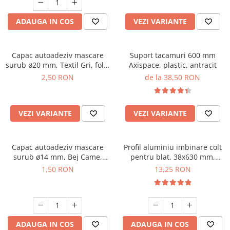
ADAUGA IN COS
VEZI VARIANTE
Capac autoadeziv mascare
Suport tacamuri 600 mm
surub ø20 mm, Textil Gri, folie
Axispace, plastic, antracit
28 buc
2,50 RON
de la 38,50 RON
VEZI VARIANTE
VEZI VARIANTE
Capac autoadeziv mascare
Profil aluminiu imbinare colt
surub ø14 mm, Bej Came,
pentru blat, 38x630 mm,
folie 25 buc
negru mat
1,50 RON
13,25 RON
ADAUGA IN COS
ADAUGA IN COS