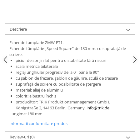
Descriere
Echer de tamplarie ZMW-FT1.
Echer de tâmplărie „Speed Square” de 180 mm, cu suprafaţă de
scriere.
picior de sprijin lat pentru o stabilitate fără riscuri
scală metrică bilaterală
reglaj unghiular progresiv de la 0° până la 90°
cu şablon de frezare, şablon de găurire, sculă de trasare
suprafaţă de scriere cu posibilitate de ştergere
material: aliaj de aluminiu
colorit: albastru închis
producător: TRIK Produktionsmanagement GmbH,
Königstraße 2, 14163 Berlin, Germany,
info@trik.de
Lungime: 180 mm.
Informatii conformitate produs
Review-uri
(0)