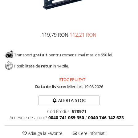
Panze pendular/ circular
Console rafturi polite
Clesti/ patenti
Solutii de curatat & adezivi
Surubelnite
Canturi ABS
Ciocane
Alte accesorii mobila
119,79 RON
112,21 RON
Nivela bule/ laser
Alte scule & unelte
Transport
gratuit
pentru comenzi mai mari de 550 lei.
Posibilitate de
retur
in 14 zile.
STOC EPUIZAT
Data de livrare:
Miercuri, 19.08.2026
ALERTA STOC
Cod Produs:
578971
Ai nevoie de ajutor?
0040 741 089 350
/
0040 746 142 623
Adauga la Favorite
Cere informatii