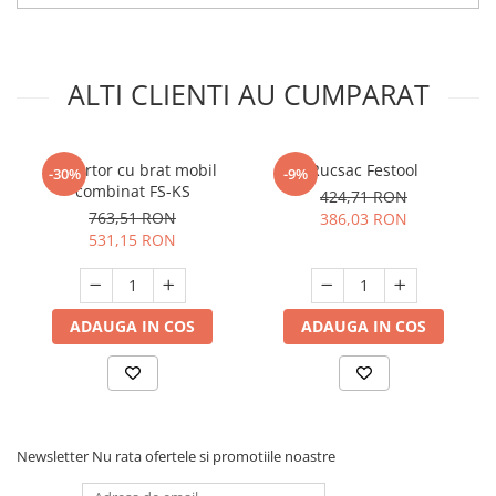
ALTI CLIENTI AU CUMPARAT
Raportor cu brat mobil
Rucsac Festool
-30%
-9%
combinat FS-KS
424,71 RON
763,51 RON
386,03 RON
531,15 RON
ADAUGA IN COS
ADAUGA IN COS
Newsletter
Nu rata ofertele si promotiile noastre