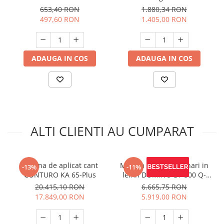
4/5/6/8/10 1060 bucati
653,40 RON
1.880,34 RON
497,60 RON
1.405,00 RON
ADAUGA IN COS
ADAUGA IN COS
ALTI CLIENTI AU CUMPARAT
Masina de aplicat cant
Masina pentru imbinari in
-13%
-11%
CONTURO KA 65-Plus
lemn DOMINO DF 500 Q-
Plus
20.415,10 RON
6.665,75 RON
17.849,00 RON
5.919,00 RON