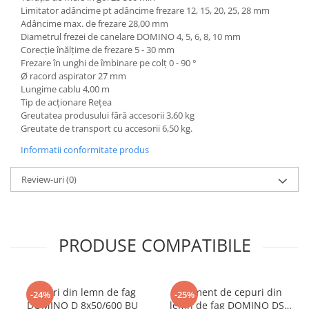
Limitator adâncime pt adâncime frezare 12, 15, 20, 25, 28 mm
Adâncime max. de frezare 28,00 mm
Diametrul frezei de canelare DOMINO 4, 5, 6, 8, 10 mm
Corecţie înălţime de frezare 5 - 30 mm
Frezare în unghi de îmbinare pe colţ 0 - 90 °
Ø racord aspirator 27 mm
Lungime cablu 4,00 m
Tip de acţionare Reţea
Greutatea produsului fără accesorii 3,60 kg
Greutate de transport cu accesorii 6,50 kg.
Informatii conformitate produs
Review-uri
(0)
PRODUSE COMPATIBILE
Cepuri din lemn de fag
Sortiment de cepuri din
-24%
-25%
DOMINO D 8x50/600 BU
lemn de fag DOMINO DS