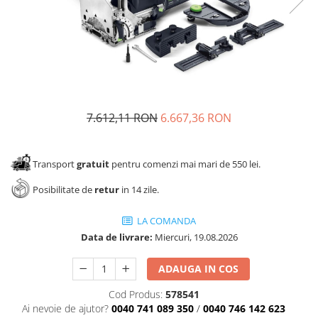
Panze pendular/ circular
Console rafturi polite
Clesti/ patenti
Solutii de curatat & adezivi
Surubelnite
Canturi ABS
Ciocane
Alte accesorii mobila
Nivela bule/ laser
Alte scule & unelte
7.612,11 RON
6.667,36 RON
Transport
gratuit
pentru comenzi mai mari de 550 lei.
Posibilitate de
retur
in 14 zile.
LA COMANDA
Data de livrare:
Miercuri, 19.08.2026
ADAUGA IN COS
Cod Produs:
578541
Ai nevoie de ajutor?
0040 741 089 350
/
0040 746 142 623