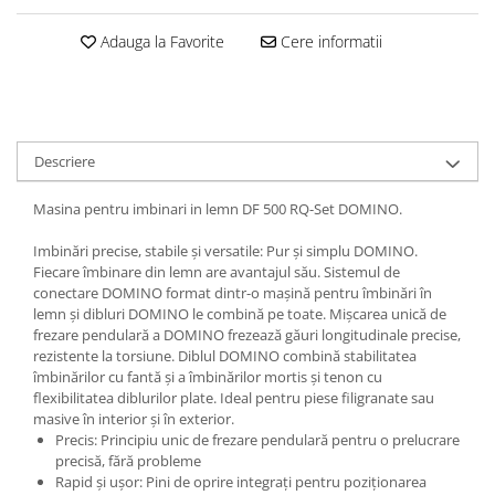
Adauga la Favorite
Cere informatii
Descriere
Masina pentru imbinari in lemn DF 500 RQ-Set DOMINO.
Imbinări precise, stabile şi versatile: Pur şi simplu DOMINO.
Fiecare îmbinare din lemn are avantajul său. Sistemul de
conectare DOMINO format dintr-o maşină pentru îmbinări în
lemn şi dibluri DOMINO le combină pe toate. Mişcarea unică de
frezare pendulară a DOMINO frezează găuri longitudinale precise,
rezistente la torsiune. Diblul DOMINO combină stabilitatea
îmbinărilor cu fantă şi a îmbinărilor mortis şi tenon cu
flexibilitatea diblurilor plate. Ideal pentru piese filigranate sau
masive în interior şi în exterior.
Precis: Principiu unic de frezare pendulară pentru o prelucrare
precisă, fără probleme
Rapid şi uşor: Pini de oprire integraţi pentru poziţionarea