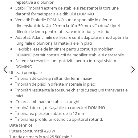
repetitivă a diblurilor
Stabil: Îmbinări extrem de stabile şi rezistente la torsiune
datorită formei speciale a diblului DOMINO
Versatil: Diblurile DOMINO sunt disponibile în diferite
dimensiuni de la 4 x 20 mm la 10 x 50 mm şi în două tipuri
diferite de lemn pentru utilizare în interior şi exterior
Adaptat: Adâncimile de frezare sunt adaptate în mod optim la
lungimile diblurilor şi la materialele în plăci
Flexibil: Piesele de îmbinare pentru corpuri şi mobilier
DOMINO permit construcţii de mobilier stabile şi detaşabile
Sistem: Accesoriile sunt potrivite pentru întregul sistem
DOMINO.
Utilizari principale
Îmbinări de cadre şi rafturi din lemn masiv
Îmbinări de plăci în diferite materiale în plăci
Îmbinări rezistente la torsiune chiar şi cu secţiuni transversale
mici
Crearea imbinarilor stabile in unghi
Îmbinări de colţ detaşabile cu conectori DOMINO
Îmbinarea pieselor subţiri de la 12 mm
Îmbinarea profilului rotund cu opritorul rotund.
Date tehnice:
Putere consumată 420 W
Turaţia de mers în gol 25 500 min⁻¹