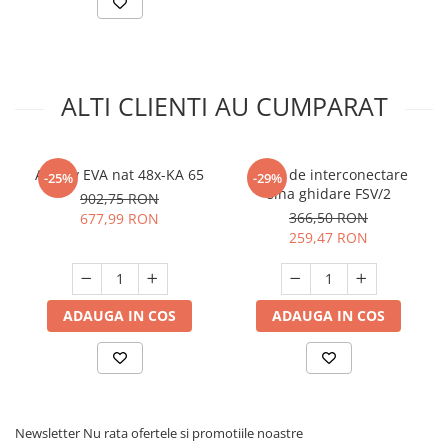
ALTI CLIENTI AU CUMPARAT
Adeziv EVA nat 48x-KA 65
Piesa de interconectare
-25%
-29%
sina ghidare FSV/2
902,75 RON
366,50 RON
677,99 RON
259,47 RON
ADAUGA IN COS
ADAUGA IN COS
Newsletter
Nu rata ofertele si promotiile noastre