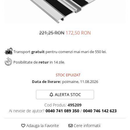
Panze pendular/ circular
Console rafturi polite
Clesti/ patenti
Solutii de curatat & adezivi
Surubelnite
Canturi ABS
Ciocane
Alte accesorii mobila
221,25 RON
172,50 RON
Nivela bule/ laser
Alte scule & unelte
Transport
gratuit
pentru comenzi mai mari de 550 lei.
Posibilitate de
retur
in 14 zile.
STOC EPUIZAT
Data de livrare:
poimaine, 11.08.2026
ALERTA STOC
Cod Produs:
495209
Ai nevoie de ajutor?
0040 741 089 350
/
0040 746 142 623
Adauga la Favorite
Cere informatii