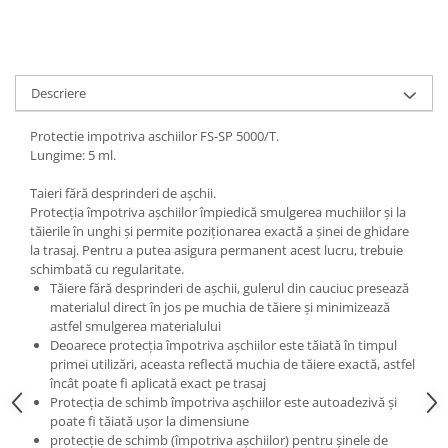
Descriere
Protectie impotriva aschiilor FS-SP 5000/T.
Lungime: 5 ml.
Taieri fără desprinderi de aşchii.
Protecţia împotriva aşchiilor împiedică smulgerea muchiilor şi la
tăierile în unghi şi permite poziţionarea exactă a şinei de ghidare
la trasaj. Pentru a putea asigura permanent acest lucru, trebuie
schimbată cu regularitate.
Tăiere fără desprinderi de aşchii, gulerul din cauciuc presează
materialul direct în jos pe muchia de tăiere şi minimizează
astfel smulgerea materialului
Deoarece protecţia împotriva aşchiilor este tăiată în timpul
primei utilizări, aceasta reflectă muchia de tăiere exactă, astfel
încât poate fi aplicată exact pe trasaj
Protecţia de schimb împotriva aşchiilor este autoadezivă şi
poate fi tăiată uşor la dimensiune
protecţie de schimb (împotriva aşchiilor) pentru şinele de