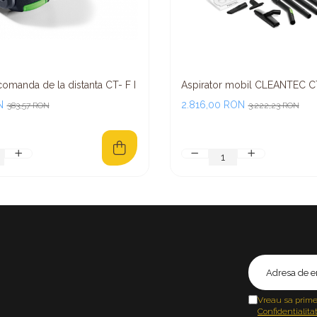
omanda de la distanta CT- F I
Aspirator mobil CLEANTEC CT
N
2.816,00 RON
383,57 RON
3.222,23 RON
Vreau sa prime
Confidentialita