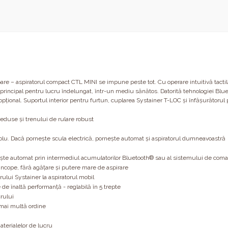
are – aspiratorul compact CTL MINI se impune peste tot. Cu operare intuitivă tactil
lui principal pentru lucru îndelungat, într-un mediu sănătos. Datorită tehnologiei Bl
onal. Suportul interior pentru furtun, cuplarea Systainer T-LOC şi înfăşurătorul pra
reduse şi trenului de rulare robust
ablu. Dacă porneşte scula electrică, porneşte automat şi aspiratorul dumneavoastră
rneşte automat prin intermediul acumulatorilor Bluetooth® sau al sistemului de coma
ncope, fără agăţare şi putere mare de aspirare
ului Systainer la aspiratorul mobil
de înaltă performanţă - reglabilă în 5 trepte
crului
 mai multă ordine
terialelor de lucru