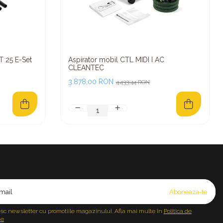
 25 E-Set
Aspirator mobil CTL MIDI I AC
CLEANTEC
3.878,00 RON
4.433,44 RON
sc newsletter cu promotiile magazinului. Afla mai multe in
Politica de
te