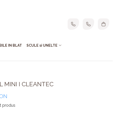
ILE IN BLAT
SCULE si UNELTE
TL MINI I CLEANTEC
RON
st produs