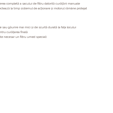
rea completă a sacului de filtru datorită curăţării manuale
ctează la timp sistemul de acţionare şi motorul rămâne protejat
re sau găurire mai mici şi de scurtă durată la faţa locului
entru curăţarea finală
te necesar un filtru umed special).