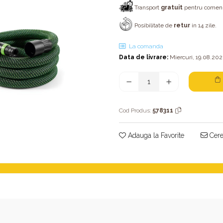
Transport
gratuit
pentru comenzi
Posibilitate de
retur
in 14 zile.
La comanda
Data de livrare:
Miercuri, 19.08.20
Cod Produs:
578311
Adauga la Favorite
Cere 