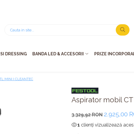
SI DRESSING
BANDA LED & ACCESORII
PRIZE INCORPORAB
CTL MINI I CLEANTEC
Aspirator mobil C
2.925,00 
3.329,92 RON
1
clienți vizualizează ace