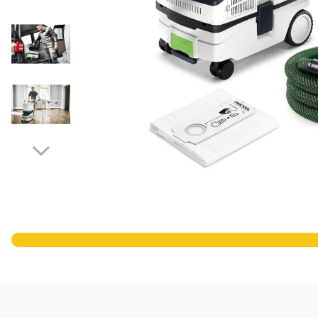
Panze pendular/ circular
Console rafturi polite
Clesti/ patenti
Solutii de curatat & adezivi
Surubelnite
Canturi ABS
Ciocane
Alte accesorii mobila
Nivela bule/ laser
Alte scule & unelte