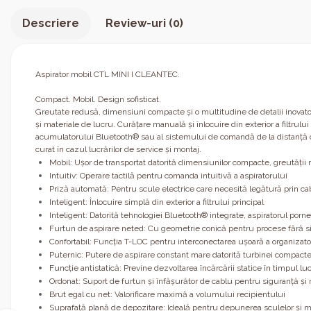
Descriere
Review-uri
(0)
Aspirator mobil CTL MINI I CLEANTEC.
Compact. Mobil. Design sofisticat.
Greutate redusă, dimensiuni compacte şi o multitudine de detalii inovato
şi materiale de lucru. Curăţare manuală şi înlocuire din exterior a filtru
acumulatorului Bluetooth® sau al sistemului de comandă de la distanţă opţi
curat în cazul lucrărilor de service şi montaj.
Mobil: Uşor de transportat datorită dimensiunilor compacte, greutăţii 
Intuitiv: Operare tactilă pentru comanda intuitivă a aspiratorului
Priză automată: Pentru scule electrice care necesită legătură prin c
Inteligent: Înlocuire simplă din exterior a filtrului principal
Inteligent: Datorită tehnologiei Bluetooth® integrate, aspiratorul po
Furtun de aspirare neted: Cu geometrie conică pentru procese fără si
Confortabil: Funcţia T-LOC pentru interconectarea uşoară a organizator
Puternic: Putere de aspirare constant mare datorită turbinei compacte 
Funcţie antistatică: Previne dezvoltarea încărcării statice în timpul lu
Ordonat: Suport de furtun şi înfăşurător de cablu pentru siguranţă şi
Brut egal cu net: Valorificare maximă a volumului recipientului
Suprafaţă plană de depozitare: Ideală pentru depunerea sculelor şi ma