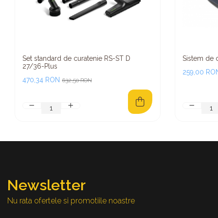
Set standard de curatenie RS-ST D
Sistem de c
27/36-Plus
259,00 RO
470,34 RON
632,50 RON
Newsletter
Nu rata ofertele si promotiile noastre