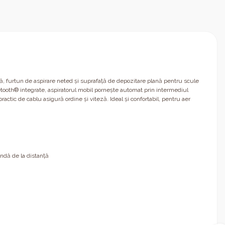
ă, furtun de aspirare neted şi suprafaţă de depozitare plană pentru scule
uetooth® integrate, aspiratorul mobil porneşte automat prin intermediul
ctic de cablu asigură ordine şi viteză. Ideal şi confortabil, pentru aer
ndă de la distanţă