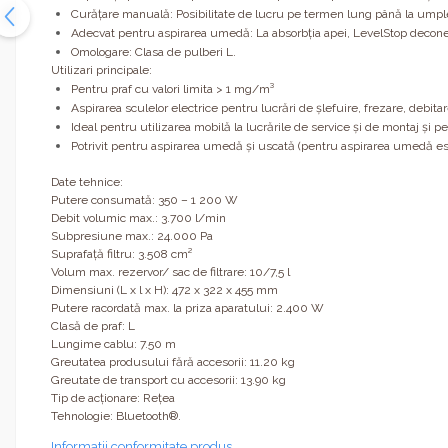
Curăţare manuală: Posibilitate de lucru pe termen lung până la umple
Adecvat pentru aspirarea umedă: La absorbţia apei, LevelStop decone
Omologare: Clasa de pulberi L.
Utilizari principale:
Pentru praf cu valori limita > 1 mg/m³
Aspirarea sculelor electrice pentru lucrări de şlefuire, frezare, debita
Ideal pentru utilizarea mobilă la lucrările de service şi de montaj şi p
Potrivit pentru aspirarea umedă şi uscată (pentru aspirarea umedă es
Date tehnice:
Putere consumată: 350 – 1 200 W
Debit volumic max.: 3.700 l/min
Subpresiune max.: 24.000 Pa
Suprafaţă filtru: 3.508 cm²
Volum max. rezervor/ sac de filtrare: 10/7,5 l
Dimensiuni (L x l x H): 472 x 322 x 455 mm
Putere racordată max. la priza aparatului: 2.400 W
Clasă de praf: L
Lungime cablu: 7.50 m
Greutatea produsului fără accesorii: 11.20 kg
Greutate de transport cu accesorii: 13.90 kg
Tip de acţionare: Reţea
Tehnologie: Bluetooth®.
Informatii conformitate produs