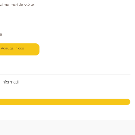
 mai mari de 550 lei.
26
Adauga in cos
informatii