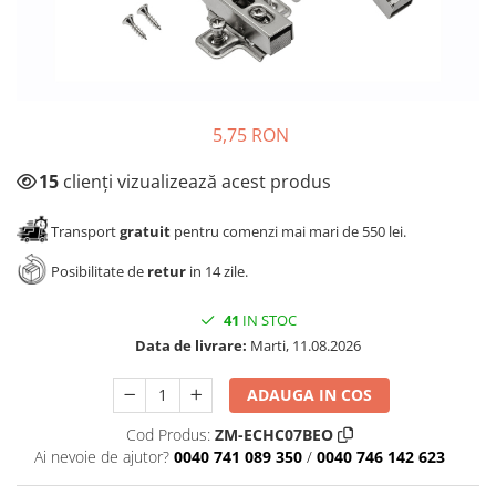
Panze pendular/ circular
Console rafturi polite
Clesti/ patenti
Solutii de curatat & adezivi
Surubelnite
Canturi ABS
Ciocane
Alte accesorii mobila
5,75 RON
Nivela bule/ laser
Alte scule & unelte
15
clienți vizualizează acest produs
Transport
gratuit
pentru comenzi mai mari de 550 lei.
Posibilitate de
retur
in 14 zile.
41
IN STOC
Data de livrare:
Marti, 11.08.2026
ADAUGA IN COS
Cod Produs:
ZM-ECHC07BEO
Ai nevoie de ajutor?
0040 741 089 350
/
0040 746 142 623