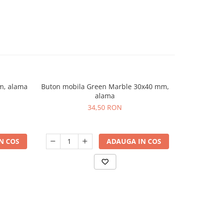
m, alama
Buton mobila Green Marble 30x40 mm,
Buton mob
alama
34,50 RON
N COS
ADAUGA IN COS