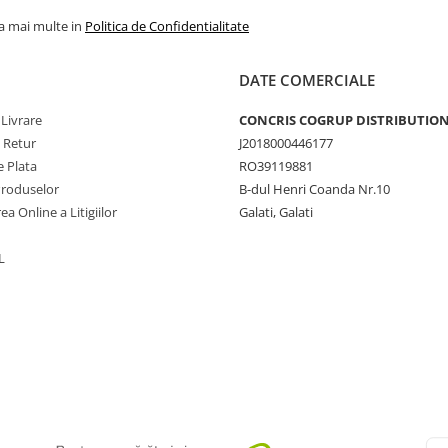
la mai multe in
Politica de Confidentialitate
DATE COMERCIALE
 Livrare
CONCRIS COGRUP DISTRIBUTION 
e Retur
J2018000446177
 Plata
RO39119881
Produselor
B-dul Henri Coanda Nr.10
ea Online a Litigiilor
Galati, Galati
L