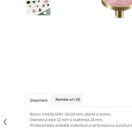
Panze pendular/ circular
Console rafturi polite
Clesti/ patenti
Solutii de curatat & adezivi
Surubelnite
Canturi ABS
Ciocane
Alte accesorii mobila
Nivela bule/ laser
Alte scule & unelte
Review-uri
(0)
Descriere
Buton mobila G001 32x24 mm, alama si scoica.
Diametrul este 32 mm si inaltimea 24 mm.
Produsul este ambalat individual si se livreaza cu surubul d