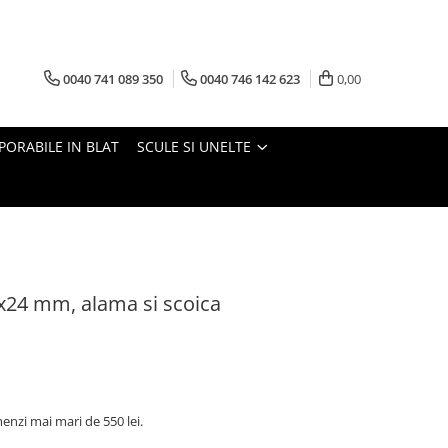
0040 741 089 350
0040 746 142 623
0,00
PORABILE IN BLAT
SCULE SI UNELTE
x24 mm, alama si scoica
nzi mai mari de 550 lei.