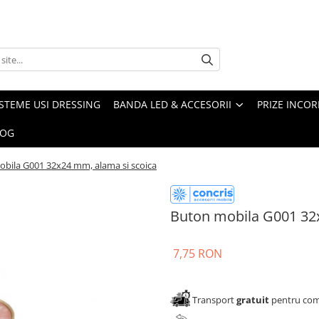
ISTEME USI DRESSING
BANDA LED & ACCESORII
PRIZE INCOR
LOG
bila G001 32x24 mm, alama si scoica
Buton mobila G001 32
7,75 RON
Transport
gratuit
pentru come