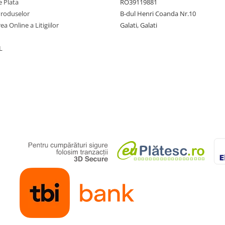
 Plata
RO39119881
Produselor
B-dul Henri Coanda Nr.10
ea Online a Litigiilor
Galati, Galati
L