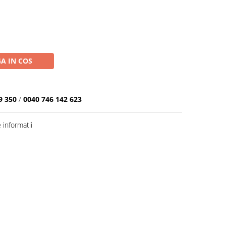
A IN COS
9 350
/
0040 746 142 623
informatii