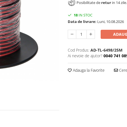
Posibilitate de
retur
in 14 zile.
18
IN STOC
Data de livrare:
Luni, 10.08.2026
ADAUG
Cod Produs:
AD-TL-6498/25M
Ai nevoie de ajutor?
0040 741 08
Adauga la Favorite
Cere 