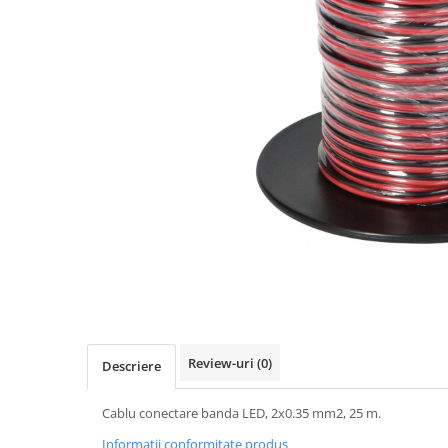
Panze pendular/ circular
Console rafturi polite
Clesti/ patenti
Solutii de curatat & adezivi
Surubelnite
Canturi ABS
Ciocane
Alte accesorii mobila
Nivela bule/ laser
Alte scule & unelte
Review-uri
(0)
Descriere
Cablu conectare banda LED, 2x0.35 mm2, 25 m.
Informatii conformitate produs