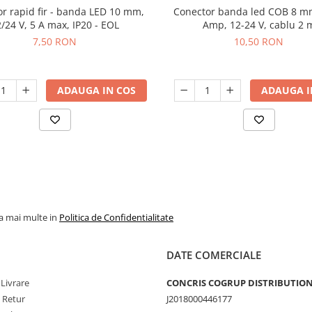
r rapid fir - banda LED 10 mm,
Conector banda led COB 8 m
/24 V, 5 A max, IP20 - EOL
Amp, 12-24 V, cablu 2 
7,50 RON
10,50 RON
ADAUGA IN COS
ADAUGA I
la mai multe in
Politica de Confidentialitate
DATE COMERCIALE
 Livrare
CONCRIS COGRUP DISTRIBUTION 
e Retur
J2018000446177