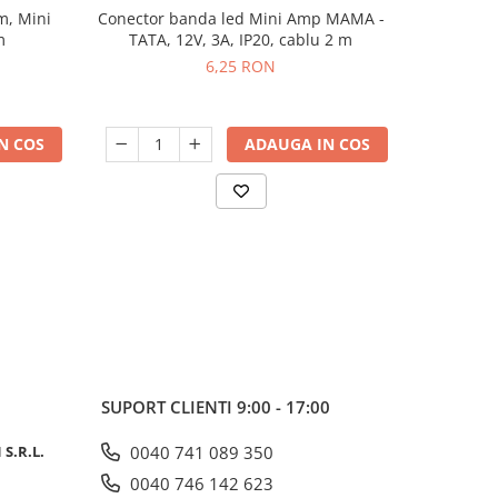
m, Mini
Conector banda led Mini Amp MAMA -
Conector 
m
TATA, 12V, 3A, IP20, cablu 2 m
6,25 RON
N COS
ADAUGA IN COS
SUPORT CLIENTI
9:00 - 17:00
S.R.L.
0040 741 089 350
0040 746 142 623