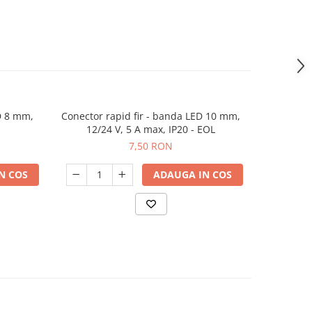
D 8 mm,
Conector rapid fir - banda LED 10 mm,
12/24 V, 5 A max, IP20 - EOL
7,50 RON
N COS
ADAUGA IN COS