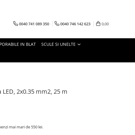
0040 741 089 350
0040 746 142 623
0,00
PORABILE IN BLAT
SCULE SI UNELTE
a LED, 2x0.35 mm2, 25 m
nzi mai mari de 550 lei.