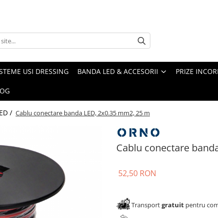
ISTEME USI DRESSING
BANDA LED & ACCESORII
PRIZE INCOR
LOG
ED /
Cablu conectare banda LED, 2x0.35 mm2, 25 m
Cablu conectare band
52,50 RON
Transport
gratuit
pentru come