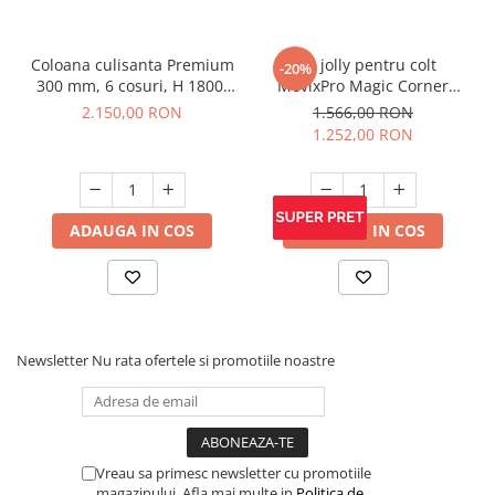
Coloana culisanta Premium
Cos jolly pentru colt
-20%
300 mm, 6 cosuri, H 1800-
MovixPro Magic Corner
2200 mm, antracit
WMC450, antracit
2.150,00 RON
1.566,00 RON
1.252,00 RON
ADAUGA IN COS
ADAUGA IN COS
Newsletter
Nu rata ofertele si promotiile noastre
Vreau sa primesc newsletter cu promotiile
magazinului. Afla mai multe in
Politica de