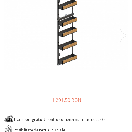
Panze pendular/ circular
Console rafturi polite
Clesti/ patenti
Solutii de curatat & adezivi
Surubelnite
Canturi ABS
Ciocane
Alte accesorii mobila
Nivela bule/ laser
Alte scule & unelte
1.291,50 RON
Transport
gratuit
pentru comenzi mai mari de 550 lei.
Posibilitate de
retur
in 14 zile.