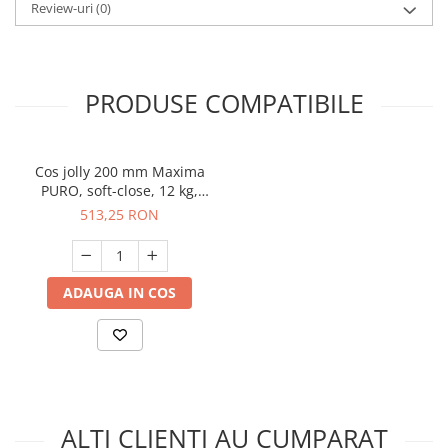
Review-uri
(0)
PRODUSE COMPATIBILE
Cos jolly 200 mm Maxima
PURO, soft-close, 12 kg,
lemn + metal, stanga, negru
513,25 RON
mat
ADAUGA IN COS
ALTI CLIENTI AU CUMPARAT