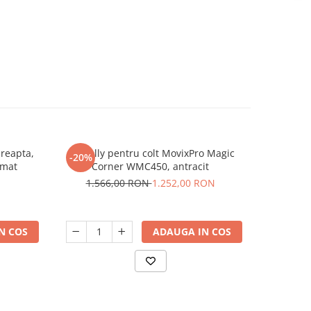
dreapta,
Cos jolly pentru colt MovixPro Magic
Cos joll
-20%
omat
Corner WMC450, antracit
Cor
1.566,00 RON
1.252,00 RON
N COS
ADAUGA IN COS