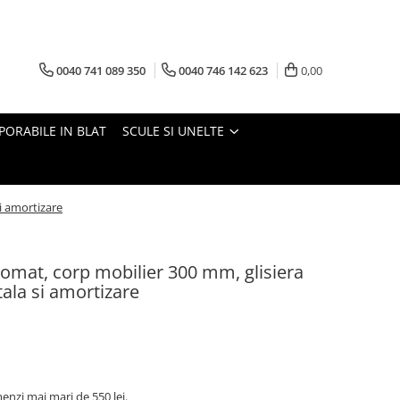
0040 741 089 350
0040 746 142 623
0,00
PORABILE IN BLAT
SCULE SI UNELTE
i amortizare
omat, corp mobilier 300 mm, glisiera
tala si amortizare
nzi mai mari de 550 lei.