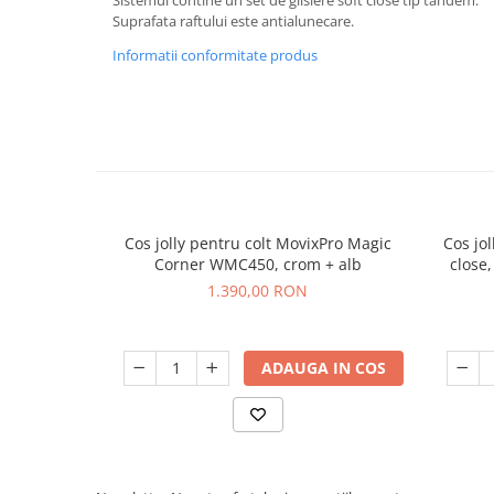
Sistemul contine un set de glisiere soft close tip tandem.
Suprafata raftului este antialunecare.
Informatii conformitate produs
Cos jolly pentru colt MovixPro Magic
Cos jo
Corner WMC450, crom + alb
close,
1.390,00 RON
ADAUGA IN COS