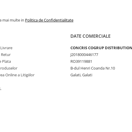
la mai multe in
Politica de Confidentialitate
DATE COMERCIALE
 Livrare
CONCRIS COGRUP DISTRIBUTION 
e Retur
J2018000446177
 Plata
RO39119881
Produselor
B-dul Henri Coanda Nr.10
ea Online a Litigiilor
Galati, Galati
L