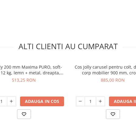
ALTI CLIENTI AU CUMPARAT
lly 200 mm Maxima PURO, soft-
Cos Jolly carusel pentru colt, 
 12 kg, lemn + metal, dreapta,
corp mobilier 900 mm, cr
negru mat
513,25 RON
885,00 RON
ADAUGA IN COS
ADAUGA I