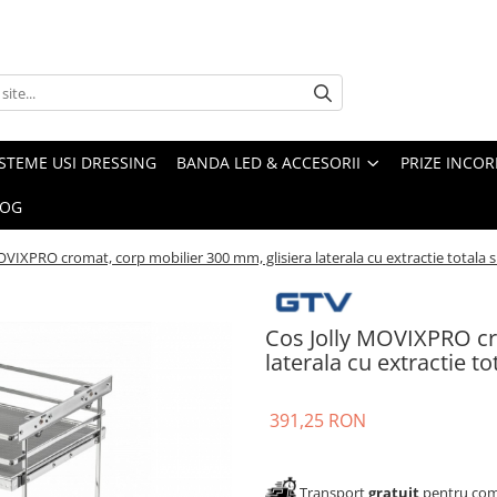
ISTEME USI DRESSING
BANDA LED & ACCESORII
PRIZE INCOR
LOG
OVIXPRO cromat, corp mobilier 300 mm, glisiera laterala cu extractie totala s
Cos Jolly MOVIXPRO cr
laterala cu extractie to
391,25 RON
Transport
gratuit
pentru come