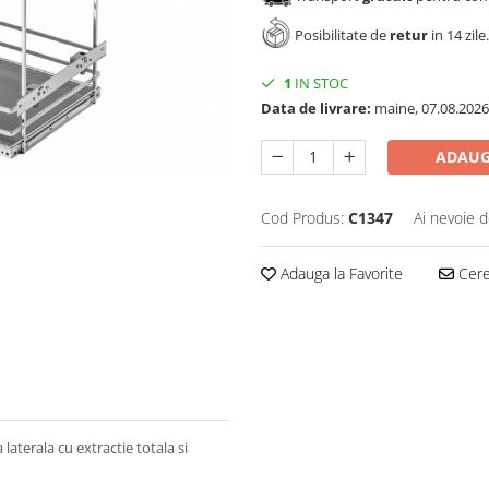
Posibilitate de
retur
in 14 zile.
1
IN STOC
Data de livrare:
maine, 07.08.2026
ADAUG
Cod Produs:
C1347
Ai nevoie d
Adauga la Favorite
Cere 
aterala cu extractie totala si