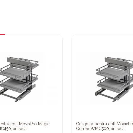
entru colt MovixPro Magic
Cos jolly pentru colt MovixP
450, antracit
Corner WMC500, antracit