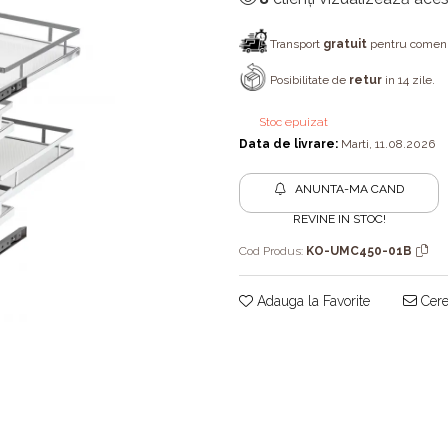
Transport
gratuit
pentru comenzi
Posibilitate de
retur
in 14 zile.
Stoc epuizat
Data de livrare:
Marti, 11.08.2026
ANUNTA-MA CAND
REVINE IN STOC!
Cod Produs:
KO-UMC450-01B
Adauga la Favorite
Cere 