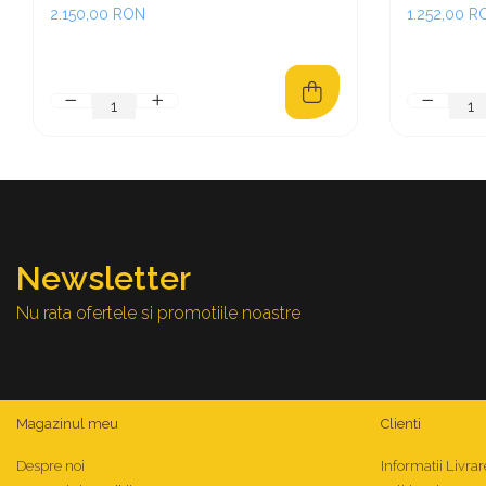
2.150,00 RON
1.252,00 R
Newsletter
Nu rata ofertele si promotiile noastre
Magazinul meu
Clienti
Despre noi
Informatii Livrar