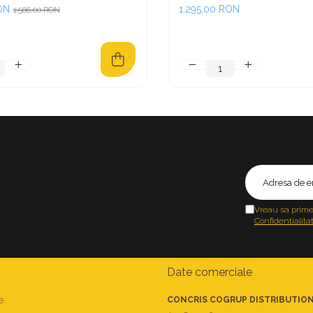
ON
1.295,00 RON
1.566,00 RON
Vreau sa prime
Confidentialita
Date comerciale
e
CONCRIS COGRUP DISTRIBUTION 