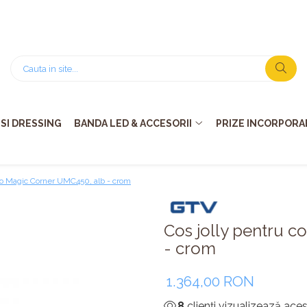
SI DRESSING
BANDA LED & ACCESORII
PRIZE INCORPORAB
Pro Magic Corner UMC450, alb - crom
Cos jolly pentru 
- crom
1.364,00 RON
8
clienți vizualizează ace