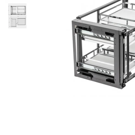
Panze pendular/ circular
Console rafturi polite
Clesti/ patenti
Solutii de curatat & adezivi
Surubelnite
Canturi ABS
Ciocane
Alte accesorii mobila
Nivela bule/ laser
Alte scule & unelte