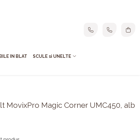
ILE IN BLAT
SCULE si UNELTE
colt MovixPro Magic Corner UMC450, alb
st produs