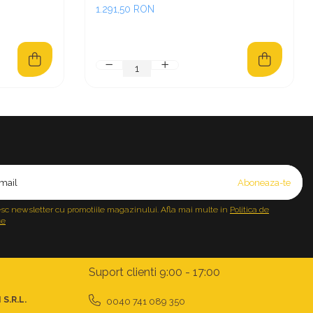
negru
1.291,50 RON
sc newsletter cu promotiile magazinului. Afla mai multe in
Politica de
te
Suport clienti
9:00 - 17:00
S.R.L.
0040 741 089 350