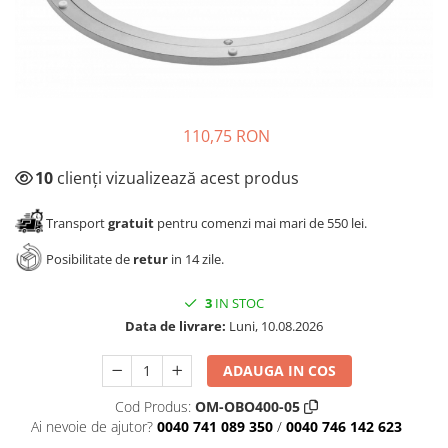
Panze pendular/ circular
Console rafturi polite
Clesti/ patenti
Solutii de curatat & adezivi
Surubelnite
Canturi ABS
Ciocane
Alte accesorii mobila
Nivela bule/ laser
110,75 RON
Alte scule & unelte
10
clienți vizualizează acest produs
Transport
gratuit
pentru comenzi mai mari de 550 lei.
Posibilitate de
retur
in 14 zile.
3
IN STOC
Data de livrare:
Luni, 10.08.2026
ADAUGA IN COS
Cod Produs:
OM-OBO400-05
Ai nevoie de ajutor?
0040 741 089 350
/
0040 746 142 623