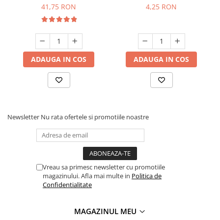
kg, maro
41,75 RON
4,25 RON
ADAUGA IN COS
ADAUGA IN COS
Newsletter
Nu rata ofertele si promotiile noastre
Vreau sa primesc newsletter cu promotiile
magazinului. Afla mai multe in
Politica de
Confidentialitate
MAGAZINUL MEU