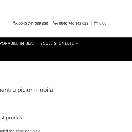
0040 741 089 350
0040 746 142 623
0,00
PORABILE IN BLAT
SCULE SI UNELTE
entru picior mobila
cest produs
nzi mai mari de 550 lei.