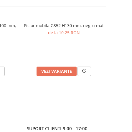
 100 mm,
Picior mobila GS52 H130 mm, negru mat
Picior mo
conic, D
de la 10,25 RON
VEZI VARIANTE
V
SUPORT CLIENTI
9:00 - 17:00