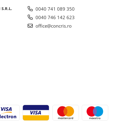
S.R.L.
0040 741 089 350
0040 746 142 623
office@concris.ro