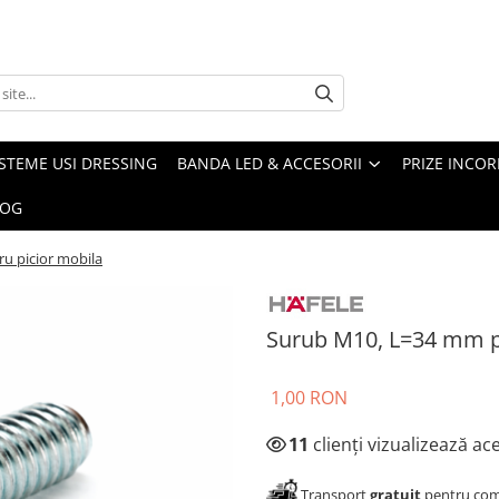
ISTEME USI DRESSING
BANDA LED & ACCESORII
PRIZE INCOR
LOG
u picior mobila
Surub M10, L=34 mm p
1,00 RON
11
clienți vizualizează a
Transport
gratuit
pentru come