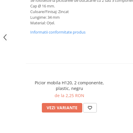
Se foloseste la picioarele de bucatarie cu 2 sau 3 compone
Cap Ø 16 mm.
Culoare/Finisaj:
Zincat
Lungime:
34 mm
Material: Oțel.
Informatii conformitate produs
Picior mobila H120, 2 componente,
plastic, negru
de la 2,25 RON
VEZI VARIANTE