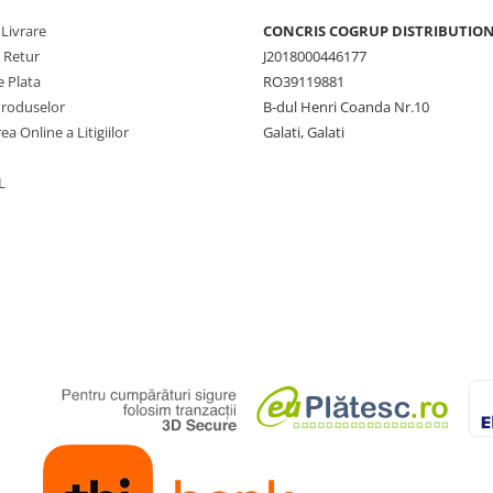
 Livrare
CONCRIS COGRUP DISTRIBUTION 
e Retur
J2018000446177
 Plata
RO39119881
Produselor
B-dul Henri Coanda Nr.10
ea Online a Litigiilor
Galati, Galati
L