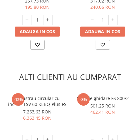
257,73 RON
317,02 RON
195,80 RON
240,06 RON
ADAUGA IN COS
ADAUGA IN COS
ALTI CLIENTI AU CUMPARAT
Fierastrau circular cu
Sina de ghidare FS 800/2
-12%
-8%
incizor TSV 60 KEBQ-Plus-FS
501,25 RON
7.263,63 RON
462,41 RON
6.363,45 RON