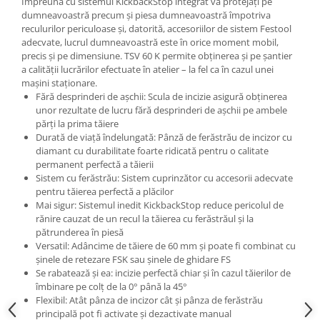
Împreună cu sistemul KickbackStop integrat vă protejaţi pe
dumneavoastră precum şi piesa dumneavoastră împotriva
reculurilor periculoase şi, datorită, accesoriilor de sistem Festool
adecvate, lucrul dumneavoastră este în orice moment mobil,
precis şi pe dimensiune. TSV 60 K permite obţinerea şi pe şantier
a calităţii lucrărilor efectuate în atelier – la fel ca în cazul unei
maşini staţionare.
Fără desprinderi de aşchii: Scula de incizie asigură obţinerea
unor rezultate de lucru fără desprinderi de aşchii pe ambele
părţi la prima tăiere
Durată de viaţă îndelungată: Pânză de ferăstrău de incizor cu
diamant cu durabilitate foarte ridicată pentru o calitate
permanent perfectă a tăierii
Sistem cu ferăstrău: Sistem cuprinzător cu accesorii adecvate
pentru tăierea perfectă a plăcilor
Mai sigur: Sistemul inedit KickbackStop reduce pericolul de
rănire cauzat de un recul la tăierea cu ferăstrăul şi la
pătrunderea în piesă
Versatil: Adâncime de tăiere de 60 mm şi poate fi combinat cu
şinele de retezare FSK sau şinele de ghidare FS
Se rabatează şi ea: incizie perfectă chiar şi în cazul tăierilor de
îmbinare pe colţ de la 0° până la 45°
Flexibil: Atât pânza de incizor cât şi pânza de ferăstrău
principală pot fi activate şi dezactivate manual