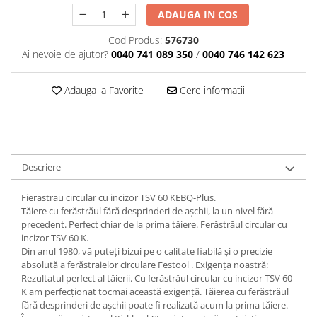
ADAUGA IN COS
Cod Produs:
576730
Ai nevoie de ajutor?
0040 741 089 350
/
0040 746 142 623
Adauga la Favorite
Cere informatii
Descriere
Fierastrau circular cu incizor TSV 60 KEBQ-Plus.
Tăiere cu ferăstrăul fără desprinderi de aşchii, la un nivel fără
precedent. Perfect chiar de la prima tăiere. Ferăstrăul circular cu
incizor TSV 60 K.
Din anul 1980, vă puteţi bizui pe o calitate fiabilă şi o precizie
absolută a ferăstraielor circulare Festool . Exigenţa noastră:
Rezultatul perfect al tăierii. Cu ferăstrăul circular cu incizor TSV 60
K am perfecţionat tocmai această exigenţă. Tăierea cu ferăstrăul
fără desprinderi de aşchii poate fi realizată acum la prima tăiere.