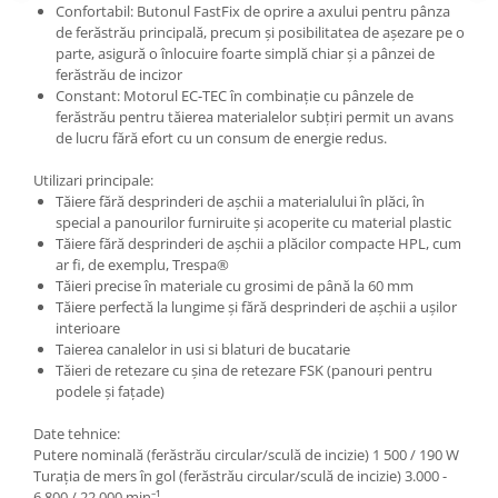
Confortabil: Butonul FastFix de oprire a axului pentru pânza
de ferăstrău principală, precum şi posibilitatea de aşezare pe o
parte, asigură o înlocuire foarte simplă chiar şi a pânzei de
ferăstrău de incizor
Constant: Motorul EC-TEC în combinaţie cu pânzele de
ferăstrău pentru tăierea materialelor subţiri permit un avans
de lucru fără efort cu un consum de energie redus.
Utilizari principale:
Tăiere fără desprinderi de aşchii a materialului în plăci, în
special a panourilor furniruite şi acoperite cu material plastic
Tăiere fără desprinderi de aşchii a plăcilor compacte HPL, cum
ar fi, de exemplu, Trespa®
Tăieri precise în materiale cu grosimi de până la 60 mm
Tăiere perfectă la lungime şi fără desprinderi de aşchii a uşilor
interioare
Taierea canalelor in usi si blaturi de bucatarie
Tăieri de retezare cu şina de retezare FSK (panouri pentru
podele şi faţade)
Date tehnice:
Putere nominală (ferăstrău circular/sculă de incizie) 1 500 / 190 W
Turaţia de mers în gol (ferăstrău circular/sculă de incizie) 3.000 -
6.800 / 22.000 min⁻¹