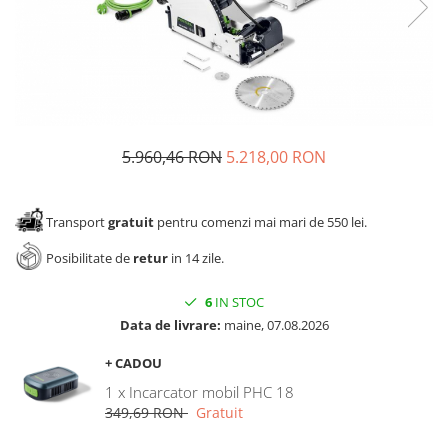
Panze pendular/ circular
Console rafturi polite
Clesti/ patenti
Solutii de curatat & adezivi
Surubelnite
Canturi ABS
Ciocane
Alte accesorii mobila
Nivela bule/ laser
Alte scule & unelte
5.960,46 RON
5.218,00 RON
Transport
gratuit
pentru comenzi mai mari de 550 lei.
Posibilitate de
retur
in 14 zile.
6
IN STOC
Data de livrare:
maine, 07.08.2026
+ CADOU
1 x Incarcator mobil PHC 18
349,69 RON
Gratuit