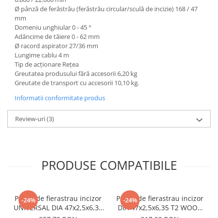
Ø pânză de ferăstrău (ferăstrău circular/sculă de incizie) 168 / 47
mm
Domeniu unghiular 0 - 45 °
Adâncime de tăiere 0 - 62 mm
Ø racord aspirator 27/36 mm
Lungime cablu 4 m
Tip de acţionare Reţea
Greutatea produsului fără accesorii 6,20 kg
Greutate de transport cu accesorii 10,10 kg.
Informatii conformitate produs
Review-uri
(3)
PRODUSE COMPATIBILE
Panza de fierastrau incizor
Panza de fierastrau incizor
-24%
-24%
UNIVERSAL DIA 47x2,5x6,35
DIA 47x2,5x6,35 T2 WOOD
T1
FINE CUT SPECIAL