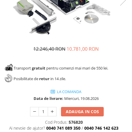
Panze pendular/ circular
Console rafturi polite
Clesti/ patenti
Solutii de curatat & adezivi
Surubelnite
Canturi ABS
Ciocane
Alte accesorii mobila
Nivela bule/ laser
Alte scule & unelte
12.246,40 RON
10.781,00 RON
Transport
gratuit
pentru comenzi mai mari de 550 lei.
Posibilitate de
retur
in 14 zile.
LA COMANDA
Data de livrare:
Miercuri, 19.08.2026
ADAUGA IN COS
Cod Produs:
576820
Ai nevoie de ajutor?
0040 741 089 350
/
0040 746 142 623