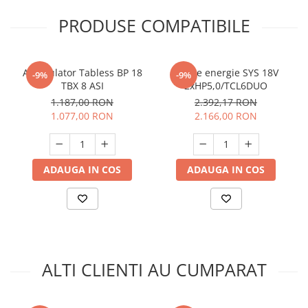
PRODUSE COMPATIBILE
Acumulator Tabless BP 18
Set de energie SYS 18V
-9%
-9%
TBX 8 ASI
2xHP5,0/TCL6DUO
1.187,00 RON
2.392,17 RON
1.077,00 RON
2.166,00 RON
ADAUGA IN COS
ADAUGA IN COS
ALTI CLIENTI AU CUMPARAT