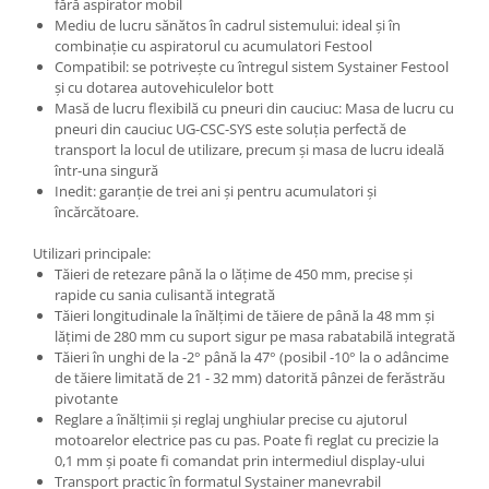
fără aspirator mobil
Mediu de lucru sănătos în cadrul sistemului: ideal şi în
combinaţie cu aspiratorul cu acumulatori Festool
Compatibil: se potriveşte cu întregul sistem Systainer Festool
şi cu dotarea autovehiculelor bott
Masă de lucru flexibilă cu pneuri din cauciuc: Masa de lucru cu
pneuri din cauciuc UG-CSC-SYS este soluţia perfectă de
transport la locul de utilizare, precum şi masa de lucru ideală
într-una singură
Inedit: garanţie de trei ani şi pentru acumulatori şi
încărcătoare.
Utilizari principale:
Tăieri de retezare până la o lăţime de 450 mm, precise şi
rapide cu sania culisantă integrată
Tăieri longitudinale la înălţimi de tăiere de până la 48 mm şi
lăţimi de 280 mm cu suport sigur pe masa rabatabilă integrată
Tăieri în unghi de la -2° până la 47° (posibil -10° la o adâncime
de tăiere limitată de 21 - 32 mm) datorită pânzei de ferăstrău
pivotante
Reglare a înălţimii şi reglaj unghiular precise cu ajutorul
motoarelor electrice pas cu pas. Poate fi reglat cu precizie la
0,1 mm şi poate fi comandat prin intermediul display-ului
Transport practic în formatul Systainer manevrabil