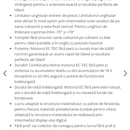
strângere) pentru o orientare exactă şi rezultate perfecte ale
tăierii
Limitator unghiular extrem de precis: Limitatorul unghiular
este aliniat în mod optim prin intermediul unei caneluri de pe
sania culisantă şi este fixat central. Pentru unghiuri de
îmbinare cuprinse între -70° şi +70°
Complet fără smucire: sanie culisantă pe rulment cu bile
pentru tăieri paralele şi în unghi cu precizie maximă
Puternic: Motorul EC-TEC fără perii cu turaţii mari de 6.800
rot/min garantează un avans rapid de tăiere şi rezultate
perfecte ale tăierii
Durabil: Combinaţia dintre motorul EC-TEC fără perii şi
sistemul cu acumulator dublu cu doi acumulatori de 18 V
(începând cu 4,0 Ah) asigură o putere de funcţionare
îndelungată
Durată de viaţă îndelungată: Motorul EC fără perii este robust,
are o durată de viaţă îndelungată şi nu necesită lucrări de
întreţinere
Lucru adaptat la structura materialului: cu pânze de ferăstrău
pentru fiecare material; preselectarea turaţiei pentru viteza
adaptată la structura materialului se realizează prin
intermediul display-ului digital
Fără praf: sac colector de rumeguş pentru lucrul fără praf şi