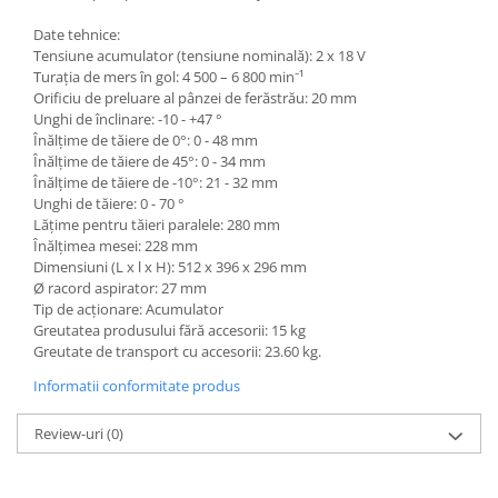
Date tehnice:
Tensiune acumulator (tensiune nominală): 2 x 18 V
Turaţia de mers în gol: 4 500 – 6 800 min⁻¹
Orificiu de preluare al pânzei de ferăstrău: 20 mm
Unghi de înclinare: -10 - +47 °
Înălţime de tăiere de 0°: 0 - 48 mm
Înălţime de tăiere de 45°: 0 - 34 mm
Înălţime de tăiere de -10°: 21 - 32 mm
Unghi de tăiere: 0 - 70 °
Lăţime pentru tăieri paralele: 280 mm
Înălţimea mesei: 228 mm
Dimensiuni (L x l x H): 512 x 396 x 296 mm
Ø racord aspirator: 27 mm
Tip de acţionare: Acumulator
Greutatea produsului fără accesorii: 15 kg
Greutate de transport cu accesorii: 23.60 kg.
Informatii conformitate produs
Review-uri
(0)