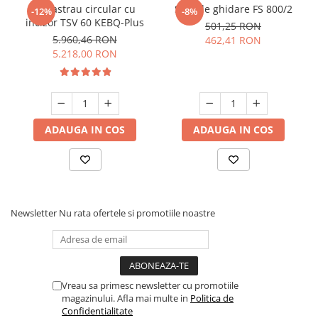
Fierastrau circular cu
Sina de ghidare FS 800/2
-12%
-8%
incizor TSV 60 KEBQ-Plus
501,25 RON
5.960,46 RON
462,41 RON
5.218,00 RON
ADAUGA IN COS
ADAUGA IN COS
Newsletter
Nu rata ofertele si promotiile noastre
Vreau sa primesc newsletter cu promotiile
magazinului. Afla mai multe in
Politica de
Confidentialitate