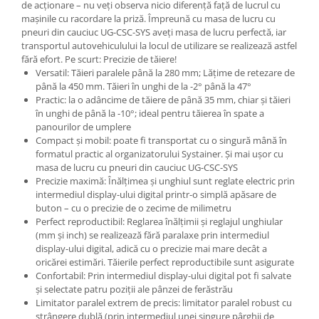
de acţionare – nu veţi observa nicio diferenţă faţă de lucrul cu
maşinile cu racordare la priză. Împreună cu masa de lucru cu
pneuri din cauciuc UG-CSC-SYS aveţi masa de lucru perfectă, iar
transportul autovehiculului la locul de utilizare se realizează astfel
fără efort. Pe scurt: Precizie de tăiere!
Versatil: Tăieri paralele până la 280 mm; Lăţime de retezare de
până la 450 mm. Tăieri în unghi de la -2° până la 47°
Practic: la o adâncime de tăiere de până 35 mm, chiar şi tăieri
în unghi de până la -10°; ideal pentru tăierea în spate a
panourilor de umplere
Compact şi mobil: poate fi transportat cu o singură mână în
formatul practic al organizatorului Systainer. Şi mai uşor cu
masa de lucru cu pneuri din cauciuc UG-CSC-SYS
Precizie maximă: Înălţimea şi unghiul sunt reglate electric prin
intermediul display-ului digital printr-o simplă apăsare de
buton – cu o precizie de o zecime de milimetru
Perfect reproductibil: Reglarea înălţimii şi reglajul unghiular
(mm şi inch) se realizează fără paralaxe prin intermediul
display-ului digital, adică cu o precizie mai mare decât a
oricărei estimări. Tăierile perfect reproductibile sunt asigurate
Confortabil: Prin intermediul display-ului digital pot fi salvate
şi selectate patru poziţii ale pânzei de ferăstrău
Limitator paralel extrem de precis: limitator paralel robust cu
strângere dublă (prin intermediul unei singure pârghii de