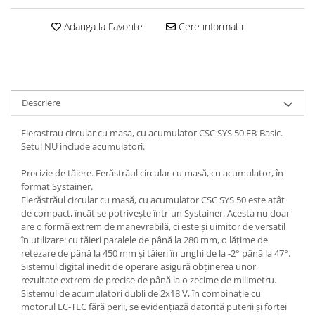
Adauga la Favorite
Cere informatii
Descriere
Fierastrau circular cu masa, cu acumulator CSC SYS 50 EB-Basic.
Setul NU include acumulatori.
Precizie de tăiere. Ferăstrăul circular cu masă, cu acumulator, în
format Systainer.
Fierăstrăul circular cu masă, cu acumulator CSC SYS 50 este atât
de compact, încât se potriveşte într-un Systainer. Acesta nu doar
are o formă extrem de manevrabilă, ci este şi uimitor de versatil
în utilizare: cu tăieri paralele de până la 280 mm, o lăţime de
retezare de până la 450 mm şi tăieri în unghi de la -2° până la 47°.
Sistemul digital inedit de operare asigură obţinerea unor
rezultate extrem de precise de până la o zecime de milimetru.
Sistemul de acumulatori dubli de 2x18 V, în combinaţie cu
motorul EC-TEC fără perii, se evidenţiază datorită puterii şi forţei