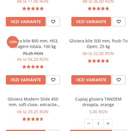
de la 11,00 RON
de la 36,00 RON
VEZI VARIANTE
VEZI VARIANTE
Glisiera bile 800 mm, H53,
Glisiera bile 500 mm, Push To
-20%
extragere totala, 100 kg
Open, 25 kg
70,25 RON
de la 22,00 RON
de la 56,20 RON
VEZI VARIANTE
VEZI VARIANTE
Glisiera Modern Slide 450
Cuplaj glisiera TANDEM
mm, soft-close, extractie
dreapta, orange
partiala, pal 18 mm, 25 kg
de la 29,25 RON
5,00 RON