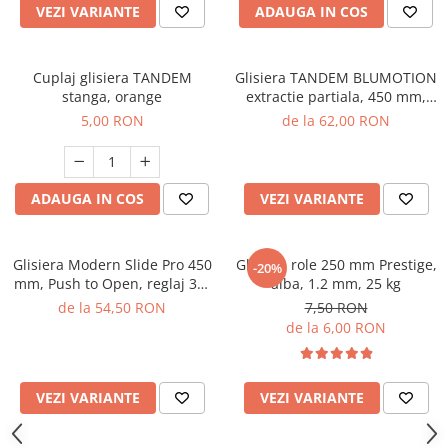
VEZI VARIANTE
ADAUGA IN COS
Cuplaj glisiera TANDEM
Glisiera TANDEM BLUMOTION
stanga, orange
extractie partiala, 450 mm,
pal 18 mm, 30 kg
5,00 RON
de la 62,00 RON
ADAUGA IN COS
VEZI VARIANTE
Glisiera Modern Slide Pro 450
Glisiera role 250 mm Prestige,
-20%
mm, Push to Open, reglaj 3D,
alba, 1.2 mm, 25 kg
35 kg, extragere totala, pal 18
de la 54,50 RON
7,50 RON
mm
de la 6,00 RON
VEZI VARIANTE
VEZI VARIANTE