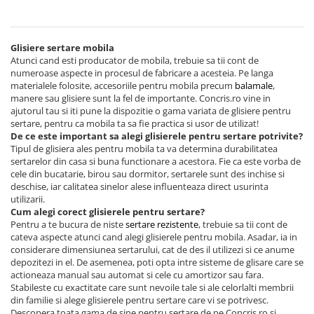
Glisiere sertare mobila
Atunci cand esti producator de mobila, trebuie sa tii cont de
numeroase aspecte in procesul de fabricare a acesteia. Pe langa
materialele folosite, accesoriile pentru mobila precum
balamale
,
manere sau glisiere sunt la fel de importante. Concris.ro vine in
ajutorul tau si iti pune la dispozitie o gama variata de glisiere pentru
sertare, pentru ca mobila ta sa fie practica si usor de utilizat!
De ce este important sa alegi glisierele pentru sertare potrivite?
Tipul de glisiera ales pentru mobila ta va determina durabilitatea
sertarelor din casa si buna functionare a acestora. Fie ca este vorba de
cele din bucatarie, birou sau dormitor, sertarele sunt des inchise si
deschise, iar calitatea sinelor alese influenteaza direct usurinta
utilizarii.
Cum alegi corect glisierele pentru sertare?
Pentru a te bucura de niste
sertare rezistente
, trebuie sa tii cont de
cateva aspecte atunci cand alegi glisierele pentru mobila. Asadar, ia in
considerare dimensiunea sertarului, cat de des il utilizezi si ce anume
depozitezi in el. De asemenea, poti opta intre sisteme de glisare care se
actioneaza manual sau automat si cele cu amortizor sau fara.
Stabileste cu exactitate care sunt nevoile tale si ale celorlalti membrii
din familie si alege glisierele pentru sertare care vi se potrivesc.
Descopera toata gama de sine pentru sertare de pe Concris.ro si