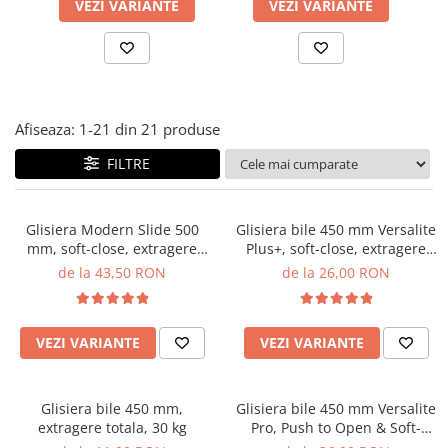
Panze pendular/ circular
Console rafturi polite
VEZI VARIANTE
VEZI VARIANTE
Clesti/ patenti
Solutii de curatat & adezivi
Surubelnite
Canturi ABS
Ciocane
Alte accesorii mobila
Nivela bule/ laser
Afiseaza:
1-
21
din
21
produse
Alte scule & unelte
FILTRE
Glisiera Modern Slide 500
Glisiera bile 450 mm Versalite
mm, soft-close, extragere
Plus+, soft-close, extragere
totala, reglaj 3D, pal 18 mm,
totala, 40 kg
de la 43,50 RON
de la 26,00 RON
30 kg
VEZI VARIANTE
VEZI VARIANTE
Glisiera bile 450 mm,
Glisiera bile 450 mm Versalite
extragere totala, 30 kg
Pro, Push to Open & Soft-
Close, 30 kg