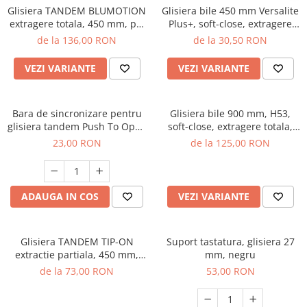
Glisiera TANDEM BLUMOTION
Glisiera bile 450 mm Versalite
extragere totala, 450 mm, pal
Plus+, soft-close, extragere
18 mm, 30 kg
totala, 40 kg, negru mat
de la 136,00 RON
de la 30,50 RON
VEZI VARIANTE
VEZI VARIANTE
Bara de sincronizare pentru
Glisiera bile 900 mm, H53,
glisiera tandem Push To Open
soft-close, extragere totala,
L1100 mm
100 kg
23,00 RON
de la 125,00 RON
ADAUGA IN COS
VEZI VARIANTE
Glisiera TANDEM TIP-ON
Suport tastatura, glisiera 27
extractie partiala, 450 mm,
mm, negru
pal 18 mm, 30 kg
de la 73,00 RON
53,00 RON