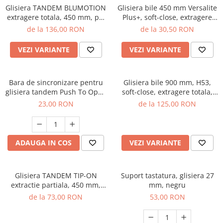
Glisiera TANDEM BLUMOTION
Glisiera bile 450 mm Versalite
extragere totala, 450 mm, pal
Plus+, soft-close, extragere
18 mm, 30 kg
totala, 40 kg, negru mat
de la 136,00 RON
de la 30,50 RON
VEZI VARIANTE
VEZI VARIANTE
Bara de sincronizare pentru
Glisiera bile 900 mm, H53,
glisiera tandem Push To Open
soft-close, extragere totala,
L1100 mm
100 kg
23,00 RON
de la 125,00 RON
ADAUGA IN COS
VEZI VARIANTE
Glisiera TANDEM TIP-ON
Suport tastatura, glisiera 27
extractie partiala, 450 mm,
mm, negru
pal 18 mm, 30 kg
de la 73,00 RON
53,00 RON