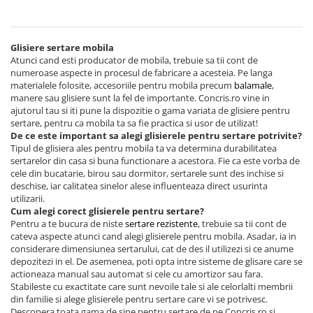
Glisiere sertare mobila
Atunci cand esti producator de mobila, trebuie sa tii cont de
numeroase aspecte in procesul de fabricare a acesteia. Pe langa
materialele folosite, accesoriile pentru mobila precum
balamale
,
manere sau glisiere sunt la fel de importante. Concris.ro vine in
ajutorul tau si iti pune la dispozitie o gama variata de glisiere pentru
sertare, pentru ca mobila ta sa fie practica si usor de utilizat!
De ce este important sa alegi glisierele pentru sertare potrivite?
Tipul de glisiera ales pentru mobila ta va determina durabilitatea
sertarelor din casa si buna functionare a acestora. Fie ca este vorba de
cele din bucatarie, birou sau dormitor, sertarele sunt des inchise si
deschise, iar calitatea sinelor alese influenteaza direct usurinta
utilizarii.
Cum alegi corect glisierele pentru sertare?
Pentru a te bucura de niste
sertare rezistente
, trebuie sa tii cont de
cateva aspecte atunci cand alegi glisierele pentru mobila. Asadar, ia in
considerare dimensiunea sertarului, cat de des il utilizezi si ce anume
depozitezi in el. De asemenea, poti opta intre sisteme de glisare care se
actioneaza manual sau automat si cele cu amortizor sau fara.
Stabileste cu exactitate care sunt nevoile tale si ale celorlalti membrii
din familie si alege glisierele pentru sertare care vi se potrivesc.
Descopera toata gama de sine pentru sertare de pe Concris.ro si