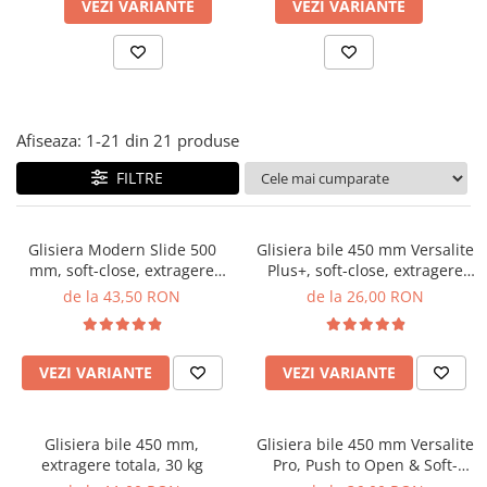
Panze pendular/ circular
Console rafturi polite
VEZI VARIANTE
VEZI VARIANTE
Clesti/ patenti
Solutii de curatat & adezivi
Surubelnite
Canturi ABS
Ciocane
Alte accesorii mobila
Nivela bule/ laser
Afiseaza:
1-
21
din
21
produse
Alte scule & unelte
FILTRE
Glisiera Modern Slide 500
Glisiera bile 450 mm Versalite
mm, soft-close, extragere
Plus+, soft-close, extragere
totala, reglaj 3D, pal 18 mm,
totala, 40 kg
de la 43,50 RON
de la 26,00 RON
30 kg
VEZI VARIANTE
VEZI VARIANTE
Glisiera bile 450 mm,
Glisiera bile 450 mm Versalite
extragere totala, 30 kg
Pro, Push to Open & Soft-
Close, 30 kg