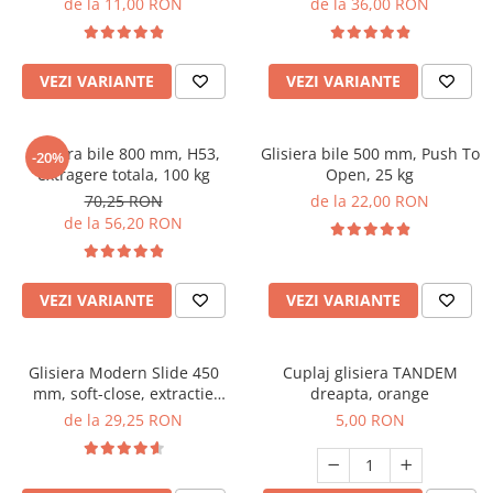
de la 11,00 RON
de la 36,00 RON
VEZI VARIANTE
VEZI VARIANTE
Glisiera bile 800 mm, H53,
Glisiera bile 500 mm, Push To
-20%
extragere totala, 100 kg
Open, 25 kg
70,25 RON
de la 22,00 RON
de la 56,20 RON
VEZI VARIANTE
VEZI VARIANTE
Glisiera Modern Slide 450
Cuplaj glisiera TANDEM
mm, soft-close, extractie
dreapta, orange
partiala, pal 18 mm, 25 kg
de la 29,25 RON
5,00 RON