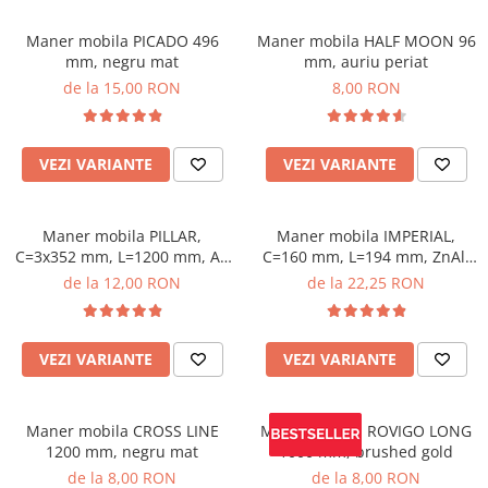
Maner mobila PICADO 496
Maner mobila HALF MOON 96
mm, negru mat
mm, auriu periat
de la 15,00 RON
8,00 RON
VEZI VARIANTE
VEZI VARIANTE
Maner mobila PILLAR,
Maner mobila IMPERIAL,
C=3x352 mm, L=1200 mm, Al,
C=160 mm, L=194 mm, ZnAl,
negru mat
brushed gold
de la 12,00 RON
de la 22,25 RON
VEZI VARIANTE
VEZI VARIANTE
Maner mobila CROSS LINE
Maner mobila ROVIGO LONG
1200 mm, negru mat
1000 mm, brushed gold
de la 8,00 RON
de la 8,00 RON