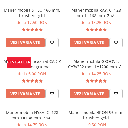
Maner mobila STILO 160 mm,
Maner mobila RAY, C=128
brushed gold
mm, L=168 mm, ZnAl,
brushed gold
de la 17,50 RON
de la 15,25 RON
VEZI VARIANTE
VEZI VARIANTE
Maner mobila incastrat CADIZ
Maner mobila GROOVE,
128 mm, negru mat
C=3x352 mm, L=1200 mm, Al,
negru mat
de la 6,00 RON
de la 14,25 RON
VEZI VARIANTE
VEZI VARIANTE
Maner mobila NYXA, C=128
Maner mobila BRON 96 mm,
mm, L=138 mm, ZnAl,
brushed gold
brushed gold
de la 14,75 RON
10,50 RON