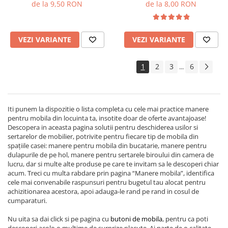
de la 9,50 RON
de la 8,00 RON
VEZI VARIANTE
VEZI VARIANTE
1
2
3
6
...
Iti punem la dispozitie o lista completa cu cele mai practice manere
pentru mobila din locuinta ta, insotite doar de oferte avantajoase!
Descopera in aceasta pagina solutii pentru deschiderea usilor si
sertarelor de mobilier, potrivite pentru fiecare tip de mobila din
spațiile casei: manere pentru mobila din bucatarie, manere pentru
dulapurile de pe hol, manere pentru sertarele biroului din camera de
lucru, dar si multe alte produse pe care te invitam sa le descoperi chiar
acum. Treci cu multa rabdare prin pagina “Manere mobila”, identifica
cele mai convenabile raspunsuri pentru bugetul tau alocat pentru
achizitionarea acestora, apoi adauga-le rand pe rand in cosul de
cumparaturi.
Nu uita sa dai click si pe pagina cu
butoni de mobila
, pentru ca poti