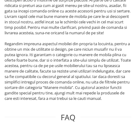
descoperi acolo o multime de surprize placute. Ai parte de o calitate
ridicata si preturi asa cum ai gasit mereu pe site-ul nostru, asadar, fii
gata sa incepi comanda online cu aceste accesorii pentru usi si sertare.
Livram rapid cele mai bune manere de mobila pe care le-ai descoperit
in stocul nostru, astfel incat sa le schimbi cele vechi in cel mai scurt
timp posibil. Pentru mai multe clarificari, privind pasii de comanda si
livrarea acesteia, suna-ne oricand la numarul de pe site!
Regandim impreuna aspectul mobilei din propria ta locuinta, pentru a
obtine un mix de utilitate si design, pe care niciun musafir nu il va
putea ignora. Iti garantam o categorie cu manere de mobila plina cu
oferte foarte bune, dar si o interfata a site-ului simplu de utilizat. Toate
acestea, pentru ca de pe pe usile mobilierului tau sa nu lipseasca
manere de calitate, facute sa reziste unei utilizari indelungate, dar care
sa fie compatibile cu decorul general al spatiului. Iar daca doresti sa
simplifici intregul proces de comanda online, nu uita de filtrele pentru
sortare din categoria “Manere mobila”. Cu ajutorul acestor functii
gandite special pentru tine, ajungi mult mai repede la produsele de
care esti interesat, fara a mai trebui sa le cauti manual.
FAQ