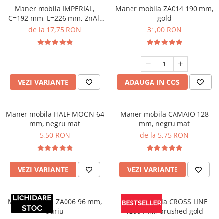
Maner mobila IMPERIAL,
Maner mobila ZA014 190 mm,
C=192 mm, L=226 mm, ZnAl,
gold
negru mat
de la 17,75 RON
31,00 RON
VEZI VARIANTE
ADAUGA IN COS
Maner mobila HALF MOON 64
Maner mobila CAMAIO 128
mm, negru mat
mm, negru mat
5,50 RON
de la 5,75 RON
VEZI VARIANTE
VEZI VARIANTE
Maner mobila ZA006 96 mm,
Maner mobila CROSS LINE
auriu
1200 mm, brushed gold