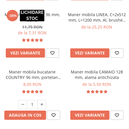
Maner mobila ZA007 96 mm,
Maner mobila LINEA, C=2x512
-38%
auriu
mm, L=1200 mm, Al, brushed
gold
11,75 RON
de la 25,25 RON
de la 7,31 RON
VEZI VARIANTE
VEZI VARIANTE
Maner mobila bucatarie
Maner mobila CAMAIO 128
COUNTRY 96 mm, portelan,
mm, alama antichizata
alama antichizata
8,00 RON
de la 5,50 RON
ADAUGA IN COS
VEZI VARIANTE