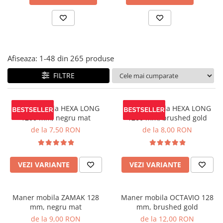
Panze pendular/ circular
Console rafturi polite
Clesti/ patenti
Solutii de curatat & adezivi
Surubelnite
Canturi ABS
Ciocane
Alte accesorii mobila
Afiseaza:
1-
48
din
265
produse
Nivela bule/ laser
FILTRE
Alte scule & unelte
Maner mobila HEXA LONG
Maner mobila HEXA LONG
1200 mm, negru mat
1200 mm, brushed gold
de la 7,50 RON
de la 8,00 RON
VEZI VARIANTE
VEZI VARIANTE
Maner mobila ZAMAK 128
Maner mobila OCTAVIO 128
mm, negru mat
mm, brushed gold
de la 9,00 RON
de la 12,00 RON