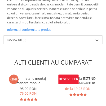
universal si combinatia de clasic si modernitate permit compozitii
variate pe dulapuri si sertare. Manerele sunt disponibile in patru
culori universale: casmir, alb mat si negru mat, auriu periat
deschis. Acest lucru face si mai usoara potrivirea manerului cu
caracterul mobilierului si cu stilul interiorului.
Informatii conformitate produs
Review-uri
(0)
ALTI CLIENTI AU CUMPARAT
Sablon metalic montaj
Maner mobila EXTEND
-20%
manere mobila
LONG, C=224/448/480 mm,
L=1200 mm, Al, brushed
95,00 RON
de la 19,25 RON
gold
76,00 RON