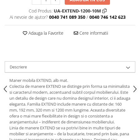
Cod Produs:
UA-EXTEND-1200-10M
Ai nevoie de ajutor?
0040 741 089 350
/
0040 746 142 623
Adauga la Favorite
Cere informatii
Descriere
Maner mobila EXTEND, alb mat.
Colectia de manere EXTEND se distinge prin forma sa minimalista
si caracterul modern, accentuand subtil corpul mobilierului. Este
un detaliu de design care nu domina designul interior, ci ii adauga
eleganta. Familia EXTEND include manere cu distante de: 160
mm, 192 mm, 320 mm si 1200 mm lungime. Aceasta diversitate
ofera o mai mare flexibilitate in design si o consistenta a
aranjamentului – indiferent de dimensiunea mobilierului.
Linia de manere EXTEND se va potrivi bine in multe tipuri de
mobilier si aranjamente – de la bucatarie, trecand prin baie, pana
la corpuri incorporate in sufragerie sau birou. Designul sau