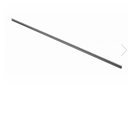
Panze pendular/ circular
Console rafturi polite
Clesti/ patenti
Solutii de curatat & adezivi
Surubelnite
Canturi ABS
Ciocane
Alte accesorii mobila
Nivela bule/ laser
Alte scule & unelte