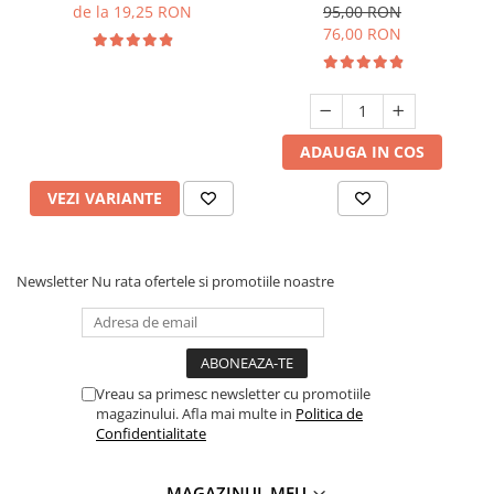
L=1200 mm, Al, brushed
de la 19,25 RON
95,00 RON
gold
76,00 RON
ADAUGA IN COS
VEZI VARIANTE
Newsletter
Nu rata ofertele si promotiile noastre
Vreau sa primesc newsletter cu promotiile
magazinului. Afla mai multe in
Politica de
Confidentialitate
MAGAZINUL MEU