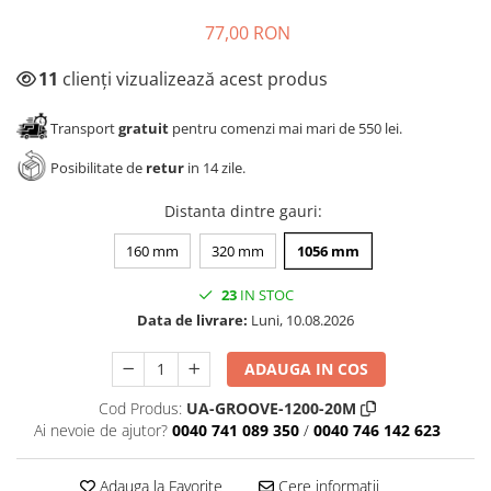
77,00 RON
11
clienți vizualizează acest produs
Transport
gratuit
pentru comenzi mai mari de 550 lei.
Posibilitate de
retur
in 14 zile.
Distanta dintre gauri
:
160 mm
320 mm
1056 mm
23
IN STOC
Data de livrare:
Luni, 10.08.2026
ADAUGA IN COS
Cod Produs:
UA-GROOVE-1200-20M
Ai nevoie de ajutor?
0040 741 089 350
/
0040 746 142 623
Adauga la Favorite
Cere informatii