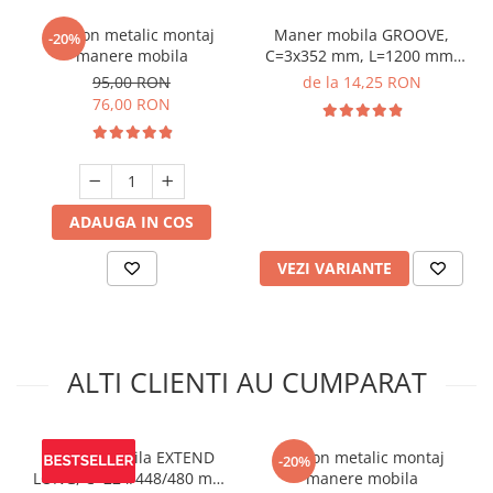
Sablon metalic montaj
Maner mobila GROOVE,
-20%
manere mobila
C=3x352 mm, L=1200 mm,
Al, negru mat
95,00 RON
de la 14,25 RON
76,00 RON
ADAUGA IN COS
VEZI VARIANTE
ALTI CLIENTI AU CUMPARAT
Maner mobila EXTEND
Sablon metalic montaj
-20%
LONG, C=224/448/480 mm,
manere mobila