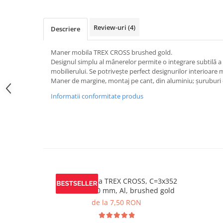
Review-uri
(4)
Descriere
Maner mobila TREX CROSS brushed gold.
Designul simplu al mânerelor permite o integrare subtilă a p
mobilierului. Se potrivește perfect designurilor interioare
Maner de margine, montaj pe cant, din aluminiu; șuruburi
Informatii conformitate produs
Maner mobila TREX CROSS, C=3x352
mm, L= 1200 mm, Al, brushed gold
de la 7,50 RON