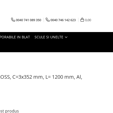
0040 741 089 350
0040 746 142 623
0,00
PORABILE IN BLAT
SCULE SI UNELTE
OSS, C=3x352 mm, L= 1200 mm, Al,
cest produs