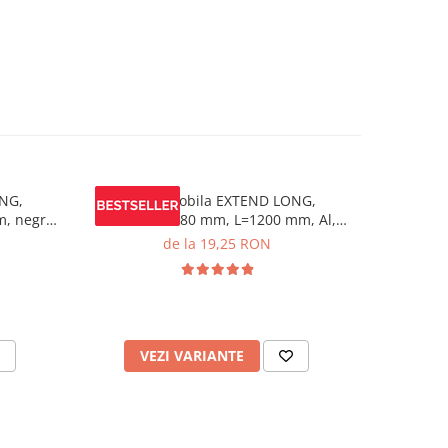
NG,
Maner mobila EXTEND LONG,
Maner m
m, negru
C=224/448/480 mm, L=1200 mm, Al,
brushed gold
de la 19,25 RON
VEZI VARIANTE
V