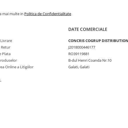
la mai multe in
Politica de Confidentialitate
DATE COMERCIALE
 Livrare
CONCRIS COGRUP DISTRIBUTION 
e Retur
J2018000446177
 Plata
RO39119881
Produselor
B-dul Henri Coanda Nr.10
ea Online a Litigiilor
Galati, Galati
L