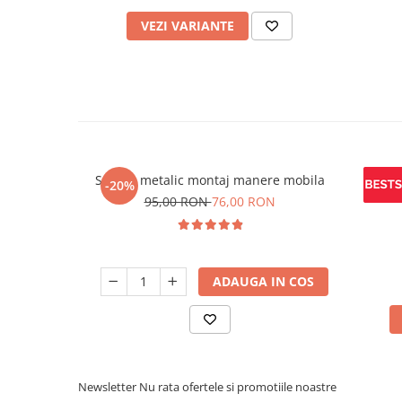
VEZI VARIANTE
Sablon metalic montaj manere mobila
Maner
-20%
95,00 RON
76,00 RON
ADAUGA IN COS
Newsletter
Nu rata ofertele si promotiile noastre