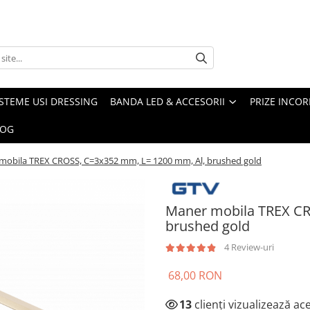
ISTEME USI DRESSING
BANDA LED & ACCESORII
PRIZE INCOR
LOG
mobila TREX CROSS, C=3x352 mm, L= 1200 mm, Al, brushed gold
Maner mobila TREX CR
brushed gold
4 Review-uri
68,00 RON
13
clienți vizualizează a