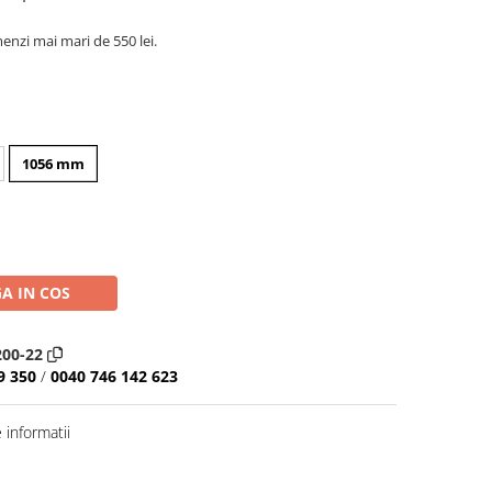
nzi mai mari de 550 lei.
1056 mm
A IN COS
00-22
9 350
/
0040 746 142 623
informatii