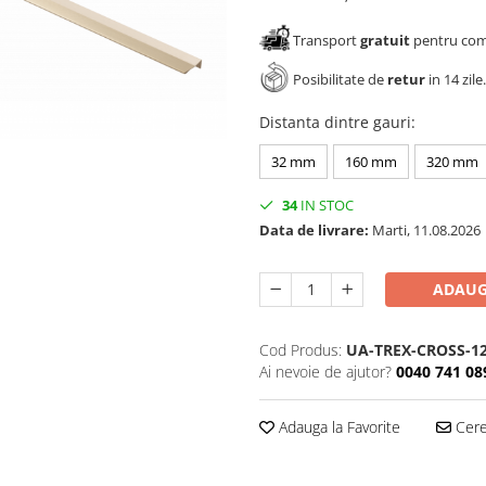
Transport
gratuit
pentru come
Posibilitate de
retur
in 14 zile.
Distanta dintre gauri
:
32 mm
160 mm
320 mm
34
IN STOC
Data de livrare:
Marti, 11.08.2026
ADAUG
Cod Produs:
UA-TREX-CROSS-12
Ai nevoie de ajutor?
0040 741 08
Adauga la Favorite
Cere 