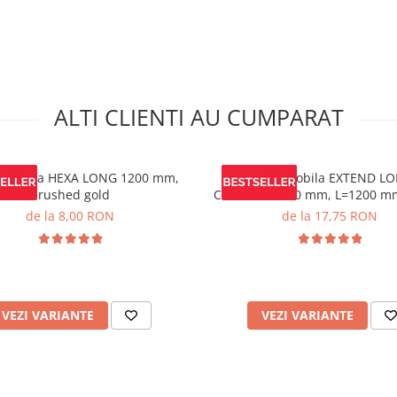
ALTI CLIENTI AU CUMPARAT
 mobila HEXA LONG 1200 mm,
Maner mobila EXTEND LO
brushed gold
C=224/448/480 mm, L=1200 m
mat
de la 8,00 RON
de la 17,75 RON
VEZI VARIANTE
VEZI VARIANTE