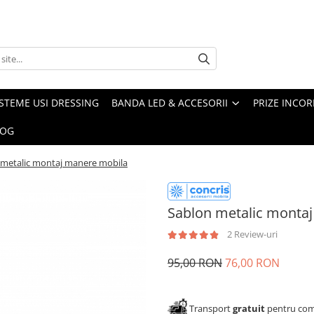
ISTEME USI DRESSING
BANDA LED & ACCESORII
PRIZE INCOR
LOG
 metalic montaj manere mobila
Sablon metalic monta
2 Review-uri
95,00 RON
76,00 RON
Transport
gratuit
pentru come