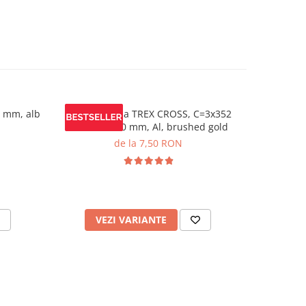
 mm, alb
Maner mobila TREX CROSS, C=3x352
Mane
mm, L= 1200 mm, Al, brushed gold
C=224/448
de la 7,50 RON
VEZI VARIANTE
V