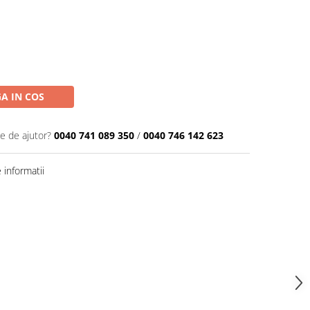
A IN COS
ie de ajutor?
0040 741 089 350
/
0040 746 142 623
informatii