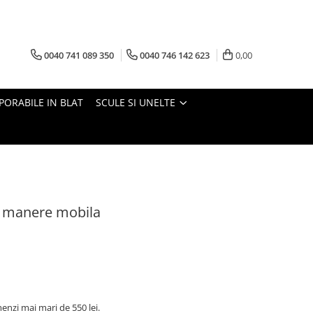
0040 741 089 350
0040 746 142 623
0,00
PORABILE IN BLAT
SCULE SI UNELTE
j manere mobila
nzi mai mari de 550 lei.