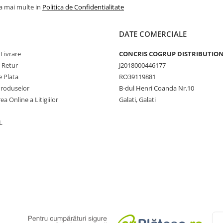
la mai multe in
Politica de Confidentialitate
DATE COMERCIALE
 Livrare
CONCRIS COGRUP DISTRIBUTION 
e Retur
J2018000446177
 Plata
RO39119881
Produselor
B-dul Henri Coanda Nr.10
ea Online a Litigiilor
Galati, Galati
L