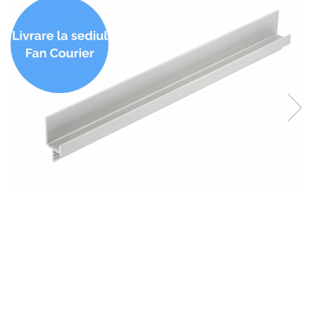
Panze pendular/ circular
Console rafturi polite
Clesti/ patenti
Solutii de curatat & adezivi
Surubelnite
Canturi ABS
Ciocane
Alte accesorii mobila
Nivela bule/ laser
Alte scule & unelte