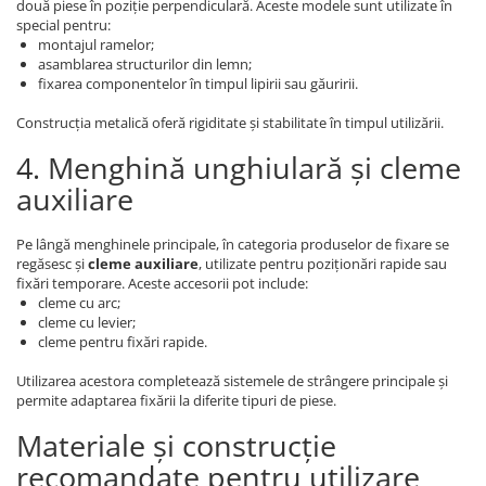
două piese în poziție perpendiculară. Aceste modele sunt utilizate în
special pentru:
montajul ramelor;
asamblarea structurilor din lemn;
fixarea componentelor în timpul lipirii sau găuririi.
Construcția metalică oferă rigiditate și stabilitate în timpul utilizării.
4. Menghină unghiulară și cleme
auxiliare
Pe lângă menghinele principale, în categoria produselor de fixare se
regăsesc și
cleme auxiliare
, utilizate pentru poziționări rapide sau
fixări temporare. Aceste accesorii pot include:
cleme cu arc;
cleme cu levier;
cleme pentru fixări rapide.
Utilizarea acestora completează sistemele de strângere principale și
permite adaptarea fixării la diferite tipuri de piese.
Materiale și construcție
recomandate pentru utilizare