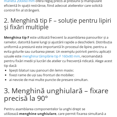
manetă 200x60 mm
oferă reglaj precis al presiunii și manipulare
eficientă în spații restrânse, fiind adecvat atelierelor care solicită
control fin al strângerii.
2. Menghină tip F – soluție pentru lipiri
și fixări multiple
Menghina tip F
este utilizată frecvent la asamblarea panourilor și a
ramelor, datorită barei lungi și ajustării rapide a deschiderii. Distribuția
uniformă a presiunii este importantă în procesul de lipire, pentru a
evita golurile sau curbarea piesei. Un exemplu potrivit pentru aplicații
uzuale este
menghina tâmplărie tip F 160x80 mm
, recomandată
pentru fixări medii și lucrări de atelier cu frecvență ridicată. Alege acest
tip dacă:
lipești blaturi sau panouri din lemn masiv;
fixezi rame de uși sau fronturi de mobilier;
ai nevoie de mai multe puncte de presare simultan.
3. Menghină unghiulară – fixare
precisă la 90°
Pentru asamblarea componentelor la unghi drept se
utilizează
menghine unghiulare
, care permit fixarea simultană a