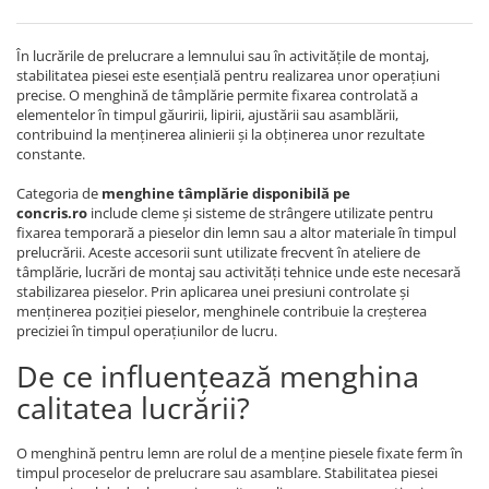
În lucrările de prelucrare a lemnului sau în activitățile de montaj,
stabilitatea piesei este esențială pentru realizarea unor operațiuni
precise. O menghină de tâmplărie permite fixarea controlată a
elementelor în timpul găuririi, lipirii, ajustării sau asamblării,
contribuind la menținerea alinierii și la obținerea unor rezultate
constante.
Categoria de
menghine tâmplărie disponibilă pe
concris.ro
include cleme și sisteme de strângere utilizate pentru
fixarea temporară a pieselor din lemn sau a altor materiale în timpul
prelucrării. Aceste accesorii sunt utilizate frecvent în ateliere de
tâmplărie, lucrări de montaj sau activități tehnice unde este necesară
stabilizarea pieselor. Prin aplicarea unei presiuni controlate și
menținerea poziției pieselor, menghinele contribuie la creșterea
preciziei în timpul operațiunilor de lucru.
De ce influențează menghina
calitatea lucrării?
O menghină pentru lemn are rolul de a menține piesele fixate ferm în
timpul proceselor de prelucrare sau asamblare. Stabilitatea piesei