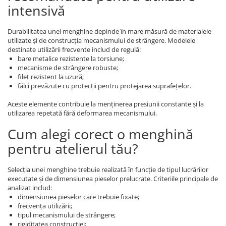
intensivă
Durabilitatea unei menghine depinde în mare măsură de materialele
utilizate și de construcția mecanismului de strângere. Modelele
destinate utilizării frecvente includ de regulă:
bare metalice rezistente la torsiune;
mecanisme de strângere robuste;
filet rezistent la uzură;
fălci prevăzute cu protecții pentru protejarea suprafețelor.
Aceste elemente contribuie la menținerea presiunii constante și la
utilizarea repetată fără deformarea mecanismului.
Cum alegi corect o menghină
pentru atelierul tău?
Selecția unei menghine trebuie realizată în funcție de tipul lucrărilor
executate și de dimensiunea pieselor prelucrate. Criteriile principale de
analizat includ:
dimensiunea pieselor care trebuie fixate;
frecvența utilizării;
tipul mecanismului de strângere;
rigiditatea construcției;