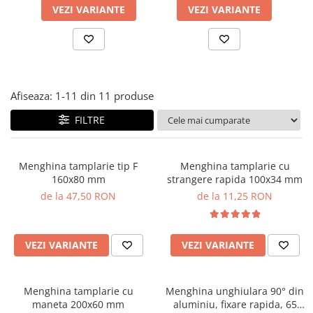
Panze pendular/ circular
Console rafturi polite
VEZI VARIANTE
VEZI VARIANTE
Clesti/ patenti
Solutii de curatat & adezivi
Surubelnite
Canturi ABS
Ciocane
Alte accesorii mobila
Nivela bule/ laser
Afiseaza:
1-
11
din
11
produse
Alte scule & unelte
FILTRE
Menghina tamplarie tip F
Menghina tamplarie cu
160x80 mm
strangere rapida 100x34 mm
de la 47,50 RON
de la 11,25 RON
VEZI VARIANTE
VEZI VARIANTE
Menghina tamplarie cu
Menghina unghiulara 90° din
maneta 200x60 mm
aluminiu, fixare rapida, 65