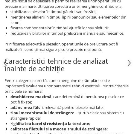
reduce riscul de deplasare și permite realizarea unor operațiuni cu
precizie mai mare. Utilizarea corectă a unei menghine contribuie la:
stabilizarea pieselor în timpul găuririi sau frezării;
menținerea alinierii în timpul lipirii panourilor sau elementelor din
lemn;
fixarea componentelor în timpul ajustărilor sau șlefuirii;
reducerea vibrațiilor în timpul prelucrării manuale sau mecanice.
Prin fixarea adecvată a pieselor, operațiunile de prelucrare pot fi
realizate în condiții mai sigure și cu o precizie mai bună.
Caracteristici tehnice de analizat
înainte de achiziție
Pentru alegerea corectă a unei menghine de tâmplărie, este
importantă evaluarea unor parametri tehnici esențiali. Printre criteriile
principale se numără:
deschiderea maximă
, care determină dimensiunea pieselor ce
pot fi fixate;
adâncimea fălcii
, relevantă pentru piesele mai late;
tipul mecanismului de strângere
– șurub clasic sau sistem cu
strângere rapidă;
rigiditatea barei și rezistența la torsiune
;
calitatea filetului și a mecanismului de strângere
;