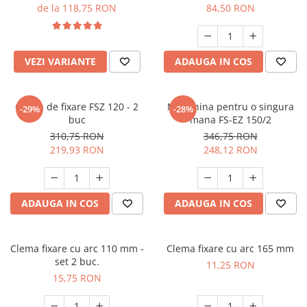
mm
de la 118,75 RON
84,50 RON
VEZI VARIANTE
ADAUGA IN COS
Clema de fixare FSZ 120 - 2
Menghina pentru o singura
-29%
-28%
buc
mana FS-EZ 150/2
310,75 RON
346,75 RON
219,93 RON
248,12 RON
ADAUGA IN COS
ADAUGA IN COS
Clema fixare cu arc 110 mm -
Clema fixare cu arc 165 mm
set 2 buc.
11,25 RON
15,75 RON