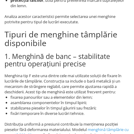
protecția fălcilor
, utilă pentru prevenirea marcării suprafețelor
din lemn.
Analiza acestor caracteristici permite selectarea unei menghine
potrivite pentru tipul de lucrări executate.
Tipuri de menghine tâmplărie
disponibile
1. Menghină de banc – stabilitate
pentru operațiuni precise
Menghina tip F este una dintre cele mai utilizate soluții de fixare în
lucrările de tâmplărie. Construcția sa include o bară metalică și un
mecanism de strângere reglabil, care permite ajustarea rapidă a
deschiderii. Acest tip de menghină este utilizat frecvent pentru:
fixarea panourilor sau a elementelor din lemn;
asamblarea componentelor în timpul lipirii;
stabilizarea pieselor în timpul găuririi sau frezării;
fixări temporare în diverse lucrări tehnice.
Distribuția uniformă a presiunii contribuie la menținerea poziției
pieselor fără deformarea materialului. Modelul
menghină tâmplărie cu