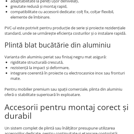
adaptabilitate la pereți ușor denivelați,
greutate redusă și montaj rapid,
compatibilitate cu accesorii dedicate: colț fix, colțar flexibil,
elemente de îmbinare.
PVC-ul este potrivit pentru producție de serie și proiecte rezidențiale
standard, unde se urmărește eficiența costurilor și o instalare rapidă.
Plintă blat bucătărie din aluminiu
Varianta din aluminiu periat sau finisaj negru mat asigură:
rigiditate structurală crescută,
rezistență la impact și deformare,
integrare coerentă în proiecte cu electrocasnice inox sau fronturi
mate.
Pentru mobilier premium sau spații comerciale, plinta din aluminiu
oferă o stabilitate superioară în exploatare.
Accesorii pentru montaj corect și
durabil
Un sistem complet de plintă sau înălțător presupune utilizarea
accesoriilor dedicate, pentru continuitate și etanșare controlată: