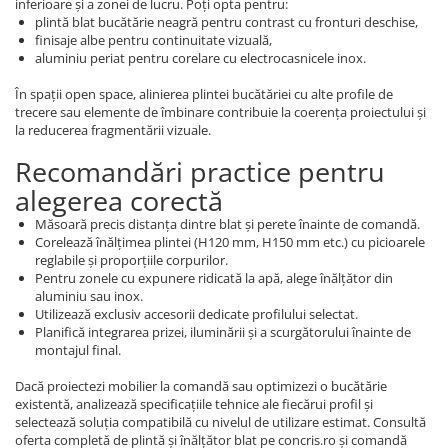
inferioare și a zonei de lucru. Poți opta pentru:
plintă blat bucătărie neagră pentru contrast cu fronturi deschise,
finisaje albe pentru continuitate vizuală,
aluminiu periat pentru corelare cu electrocasnicele inox.
În spații open space, alinierea plintei bucătăriei cu alte profile de
trecere sau elemente de îmbinare contribuie la coerența proiectului și
la reducerea fragmentării vizuale.
Recomandări practice pentru
alegerea corectă
Măsoară precis distanța dintre blat și perete înainte de comandă.
Corelează înălțimea plintei (H120 mm, H150 mm etc.) cu picioarele
reglabile și proporțiile corpurilor.
Pentru zonele cu expunere ridicată la apă, alege înălțător din
aluminiu sau inox.
Utilizează exclusiv accesorii dedicate profilului selectat.
Planifică integrarea prizei, iluminării și a scurgătorului înainte de
montajul final.
Dacă proiectezi mobilier la comandă sau optimizezi o bucătărie
existentă, analizează specificațiile tehnice ale fiecărui profil și
selectează soluția compatibilă cu nivelul de utilizare estimat. Consultă
oferta completă de plintă și înălțător blat pe concris.ro și comandă