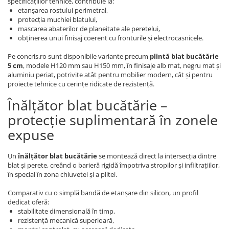
specificațiilor tehnice, contribuie la:
etanșarea rostului perimetral,
protecția muchiei blatului,
mascarea abaterilor de planeitate ale peretelui,
obținerea unui finisaj coerent cu fronturile și electrocasnicele.
Pe concris.ro sunt disponibile variante precum
plintă blat bucătărie
5 cm
, modele H120 mm sau H150 mm, în finisaje alb mat, negru mat și
aluminiu periat, potrivite atât pentru mobilier modern, cât și pentru
proiecte tehnice cu cerințe ridicate de rezistență.
Înălțător blat bucătărie –
protecție suplimentară în zonele
expuse
Un
înălțător blat bucătărie
se montează direct la intersecția dintre
blat și perete, creând o barieră rigidă împotriva stropilor și infiltrațiilor,
în special în zona chiuvetei și a plitei.
Comparativ cu o simplă bandă de etanșare din silicon, un profil
dedicat oferă:
stabilitate dimensională în timp,
rezistență mecanică superioară,