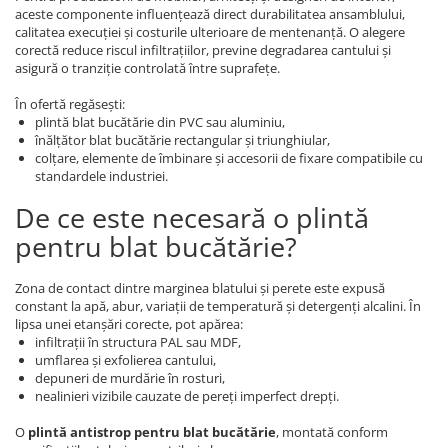
aceste componente influențează direct durabilitatea ansamblului,
calitatea execuției și costurile ulterioare de mentenanță. O alegere
corectă reduce riscul infiltrațiilor, previne degradarea cantului și
asigură o tranziție controlată între suprafețe.
În ofertă regăsești:
plintă blat bucătărie din PVC sau aluminiu,
înălțător blat bucătărie rectangular și triunghiular,
colțare, elemente de îmbinare și accesorii de fixare compatibile cu
standardele industriei.
De ce este necesară o plintă
pentru blat bucătărie?
Zona de contact dintre marginea blatului și perete este expusă
constant la apă, abur, variații de temperatură și detergenți alcalini. În
lipsa unei etanșări corecte, pot apărea:
infiltrații în structura PAL sau MDF,
umflarea și exfolierea cantului,
depuneri de murdărie în rosturi,
nealinieri vizibile cauzate de pereți imperfect drepți.
O
plintă antistrop pentru blat bucătărie
, montată conform