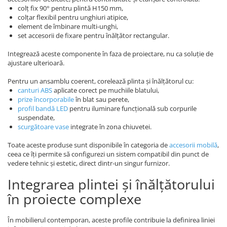
colț fix 90° pentru plintă H150 mm,
colțar flexibil pentru unghiuri atipice,
element de îmbinare multi-unghi,
set accesorii de fixare pentru înălțător rectangular.
Integrează aceste componente în faza de proiectare, nu ca soluție de
ajustare ulterioară.
Pentru un ansamblu coerent, corelează plinta și înălțătorul cu:
canturi ABS
aplicate corect pe muchiile blatului,
prize încorporabile
în blat sau perete,
profil bandă LED
pentru iluminare funcțională sub corpurile
suspendate,
scurgătoare vase
integrate în zona chiuvetei.
Toate aceste produse sunt disponibile în categoria de
accesorii mobilă
,
ceea ce îți permite să configurezi un sistem compatibil din punct de
vedere tehnic și estetic, direct dintr-un singur furnizor.
Integrarea plintei și înălțătorului
în proiecte complexe
În mobilierul contemporan, aceste profile contribuie la definirea liniei