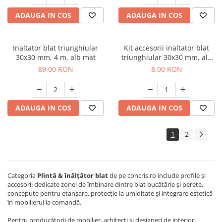
ADAUGA IN COS
ADAUGA IN COS
Inaltator blat triunghiular
Kit accesorii inaltator blat
30x30 mm, 4 m, alb mat
triunghiular 30x30 mm, alb
mat
89,00 RON
8,00 RON
ADAUGA IN COS
ADAUGA IN COS
1
2
Categoria
Plintă & înălțător blat
de pe concris.ro include profile și
accesorii dedicate zonei de îmbinare dintre blat bucătărie și perete,
concepute pentru etanșare, protecție la umiditate și integrare estetică
în mobilierul la comandă.
Pentru producătorii de mobilier, arhitecți și designeri de interior,