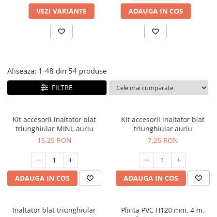
Panze pendular/ circular
Console rafturi polite
VEZI VARIANTE
ADAUGA IN COS
Clesti/ patenti
Solutii de curatat & adezivi
Surubelnite
Canturi ABS
Ciocane
Alte accesorii mobila
Nivela bule/ laser
Afiseaza:
1-
48
din
54
produse
Alte scule & unelte
FILTRE
Kit accesorii inaltator blat
Kit accesorii inaltator blat
triunghiular MINI, auriu
triunghiular auriu
15,25 RON
7,25 RON
ADAUGA IN COS
ADAUGA IN COS
Inaltator blat triunghiular
Plinta PVC H120 mm, 4 m,