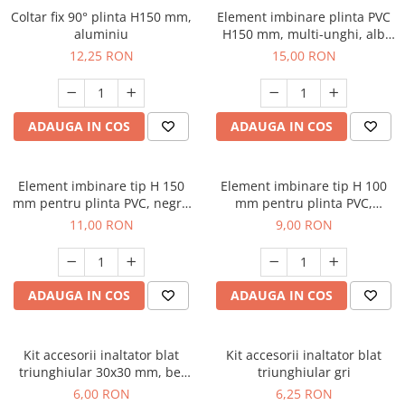
Coltar fix 90° plinta H150 mm,
Element imbinare plinta PVC
aluminiu
H150 mm, multi-unghi, alb
mat
12,25 RON
15,00 RON
ADAUGA IN COS
ADAUGA IN COS
Element imbinare tip H 150
Element imbinare tip H 100
mm pentru plinta PVC, negru
mm pentru plinta PVC,
mat
aluminiu
11,00 RON
9,00 RON
ADAUGA IN COS
ADAUGA IN COS
Kit accesorii inaltator blat
Kit accesorii inaltator blat
triunghiular 30x30 mm, bej
triunghiular gri
(sampanie)
6,00 RON
6,25 RON