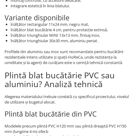
montaj controlat, cu accesorii dedicate,
integrare estetică în linia blatului.
Variante disponibile
înălțător rectangular 11x24 mm, negru mat,
înălțător blat bucătărie 4 cm, pentru protecție extinsă,
înălțător triunghiular MINI 13x13 mm, finisaj inox,
înălțător triunghiular 30x30 mm, aluminiu periat.
Profilele din aluminiu sau inox sunt recomandate pentru bucătării
rezidențiale intens utilizate și spații HoReCa, unde rezistența la
umiditate și la agenți de curățare este o cerință tehnică constantă.
Plintă blat bucătărie PVC sau
aluminiu? Analiză tehnică
Alegerea materialului trebuie corelată cu specificul proiectului, nivelul
de utilizare și bugetul alocat.
Plintă blat bucătărie din PVC
Modelele precum plintă PVC H120 mm sau plintă dreaptă PVC H150
mm (lungime 4 m) oferă: