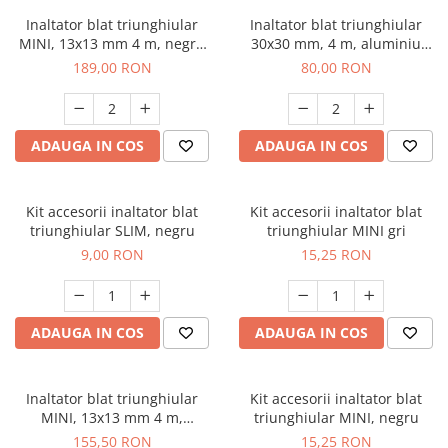
Inaltator blat triunghiular
Inaltator blat triunghiular
MINI, 13x13 mm 4 m, negru
30x30 mm, 4 m, aluminiu
mat
periat
189,00 RON
80,00 RON
ADAUGA IN COS
ADAUGA IN COS
Kit accesorii inaltator blat
Kit accesorii inaltator blat
triunghiular SLIM, negru
triunghiular MINI gri
9,00 RON
15,25 RON
ADAUGA IN COS
ADAUGA IN COS
Inaltator blat triunghiular
Kit accesorii inaltator blat
MINI, 13x13 mm 4 m,
triunghiular MINI, negru
aluminiu
155,50 RON
15,25 RON