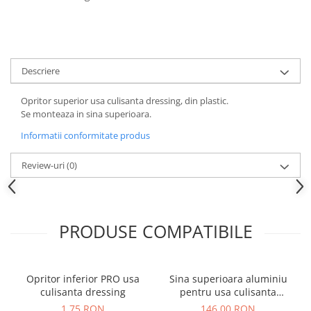
Descriere
Opritor superior usa culisanta dressing, din plastic.
Se monteaza in sina superioara.
Informatii conformitate produs
Review-uri
(0)
PRODUSE COMPATIBILE
Opritor inferior PRO usa
Sina superioara aluminiu
culisanta dressing
pentru usa culisanta
dressing, 3 m, negru mat
1,75 RON
146,00 RON