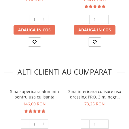
ADAUGA IN COS
ADAUGA IN COS
ALTI CLIENTI AU CUMPARAT
Sina superioara aluminiu
Sina inferioara culisare usa
pentru usa culisanta
dressing PRO, 3 m, negru
dressing, 3 m, negru mat
mat
146,00 RON
73,25 RON