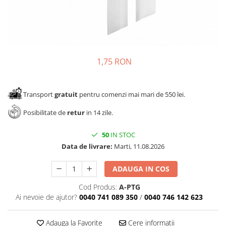
Panze pendular/ circular
Console rafturi polite
Clesti/ patenti
Solutii de curatat & adezivi
Surubelnite
Canturi ABS
Ciocane
Alte accesorii mobila
1,75 RON
Nivela bule/ laser
Alte scule & unelte
Transport
gratuit
pentru comenzi mai mari de 550 lei.
Posibilitate de
retur
in 14 zile.
50
IN STOC
Data de livrare:
Marti, 11.08.2026
ADAUGA IN COS
Cod Produs:
A-PTG
Ai nevoie de ajutor?
0040 741 089 350
/
0040 746 142 623
Adauga la Favorite
Cere informatii