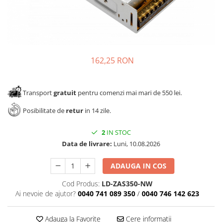
Panze pendular/ circular
Console rafturi polite
Clesti/ patenti
Solutii de curatat & adezivi
Surubelnite
Canturi ABS
Ciocane
Alte accesorii mobila
162,25 RON
Nivela bule/ laser
Alte scule & unelte
Transport
gratuit
pentru comenzi mai mari de 550 lei.
Posibilitate de
retur
in 14 zile.
2
IN STOC
Data de livrare:
Luni, 10.08.2026
ADAUGA IN COS
Cod Produs:
LD-ZAS350-NW
Ai nevoie de ajutor?
0040 741 089 350
/
0040 746 142 623
Adauga la Favorite
Cere informatii