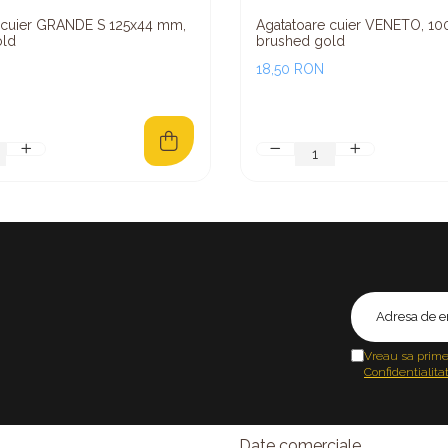
 cuier GRANDE S 125x44 mm,
Agatatoare cuier VENETO, 1
old
brushed gold
18,50 RON
Vreau sa prime
Confidentialita
Date comerciale