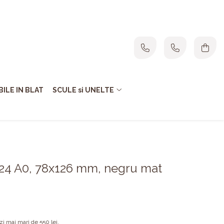
ILE IN BLAT
SCULE si UNELTE
K24 A0, 78x126 mm, negru mat
 mai mari de 550 lei.