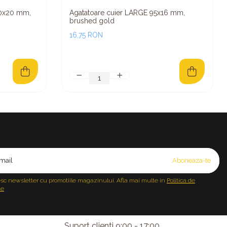
00x20 mm,
Agatatoare cuier LARGE 95x16 mm,
brushed gold
16,75 RON
sc newsletter cu promotiile magazinului. Afla mai multe in
Politica de
te
Suport clienti
9:00 - 17:00