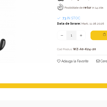
Posibilitate de
retur
in 14 zile.
73
IN STOC
Data de livrare:
Marti, 11.08.2026
Cod Produs:
WZ-A0-K24-20
Adauga la Favorite
Cere 