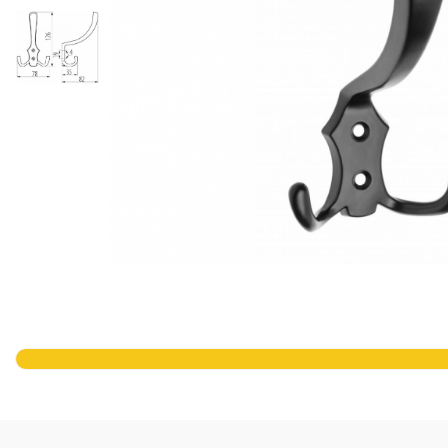
Panze pendular/ circular
Console rafturi polite
Clesti/ patenti
Solutii de curatat & adezivi
Surubelnite
Canturi ABS
Ciocane
Alte accesorii mobila
Nivela bule/ laser
Alte scule & unelte