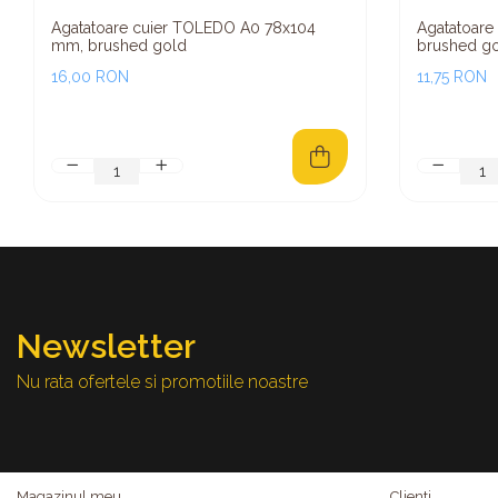
Agatatoare cuier TOLEDO A0 78x104
Agatatoare
mm, brushed gold
brushed g
16,00 RON
11,75 RON
Newsletter
Nu rata ofertele si promotiile noastre
Magazinul meu
Clienti