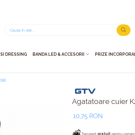
SI DRESSING
BANDA LED & ACCESORII
PRIZE INCORPORAB
 mat
Agatatoare cuier 
10,75 RON
Transport
gratuit
pentru comenzi