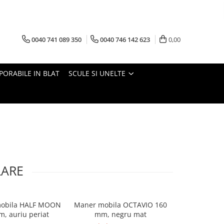
0040 741 089 350
0040 746 142 623
0,00
PORABILE IN BLAT
SCULE SI UNELTE
LARE
obila HALF MOON
Maner mobila OCTAVIO 160
Maner mobi
, auriu periat
mm, negru mat
mm, 