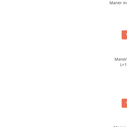
Maner mo
Maner
L=1