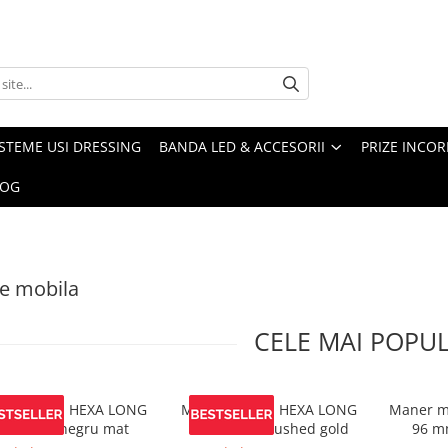
ISTEME USI DRESSING
BANDA LED & ACCESORII
PRIZE INCOR
LOG
e mobila
CELE MAI POPU
er mobila HEXA LONG
Maner mobila HEXA LONG
Maner m
200 mm, negru mat
1200 mm, brushed gold
96 mm