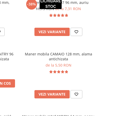
8 mm,
Maner mobila ZA007 96 mm, auriu
-38%
11,75 RON
de la 7,31 RON
VEZI VARIANTE
NTRY 96
Maner mobila CAMAIO 128 mm, alama
izata
antichizata
de la 5,50 RON
N COS
VEZI VARIANTE