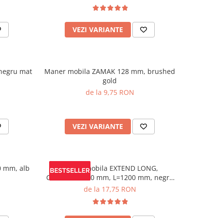
VEZI VARIANTE
negru mat
Maner mobila ZAMAK 128 mm, brushed
gold
de la 9,75 RON
VEZI VARIANTE
 mm, alb
Maner mobila EXTEND LONG,
C=224/448/480 mm, L=1200 mm, negru
mat
de la 17,75 RON