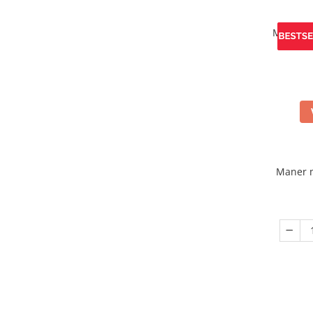
Maner m
Maner 