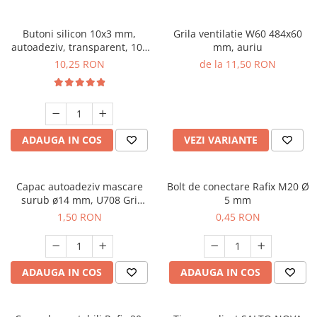
Butoni silicon 10x3 mm,
Grila ventilatie W60 484x60
autoadeziv, transparent, 100
mm, auriu
buc/folie
10,25 RON
de la 11,50 RON
ADAUGA IN COS
VEZI VARIANTE
Capac autoadeziv mascare
Bolt de conectare Rafix M20 Ø
surub ø14 mm, U708 Gri
5 mm
Deschis, folie 25 buc
1,50 RON
0,45 RON
ADAUGA IN COS
ADAUGA IN COS