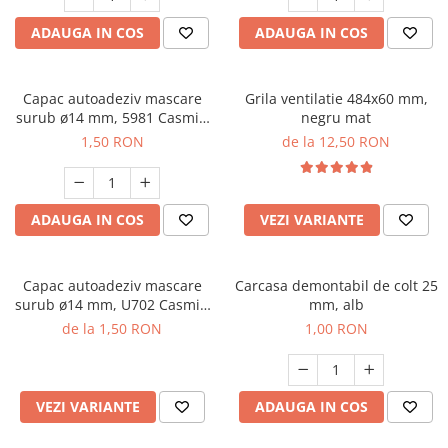
ADAUGA IN COS
ADAUGA IN COS
Capac autoadeziv mascare
Grila ventilatie 484x60 mm,
surub ø14 mm, 5981 Casmir,
negru mat
folie 25 buc
1,50 RON
de la 12,50 RON
ADAUGA IN COS
VEZI VARIANTE
Capac autoadeziv mascare
Carcasa demontabil de colt 25
surub ø14 mm, U702 Casmir,
mm, alb
folie 25 buc
de la 1,50 RON
1,00 RON
VEZI VARIANTE
ADAUGA IN COS