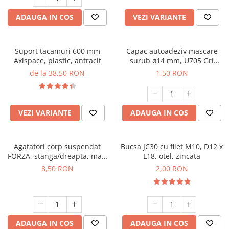
ADAUGA IN COS
VEZI VARIANTE
Suport tacamuri 600 mm
Capac autoadeziv mascare
Axispace, plastic, antracit
surub ø14 mm, U705 Gri
Angora, folie 25 buc
de la 38,50 RON
1,50 RON
VEZI VARIANTE
ADAUGA IN COS
Agatatori corp suspendat
Bucsa JC30 cu filet M10, D12 x
FORZA, stanga/dreapta, max.
L18, otel, zincata
150 kg
8,50 RON
2,00 RON
ADAUGA IN COS
ADAUGA IN COS