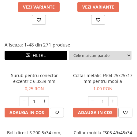
Panze pendular/ circular
Console rafturi polite
VEZI VARIANTE
VEZI VARIANTE
Clesti/ patenti
Solutii de curatat & adezivi
Surubelnite
Canturi ABS
Ciocane
Alte accesorii mobila
Nivela bule/ laser
Afiseaza:
1-
48
din
271
produse
Alte scule & unelte
FILTRE
Surub pentru conector
Coltar metalic FS04 25x25x17
excentric 6.3x39 mm
mm pentru mobila
0,25 RON
1,00 RON
ADAUGA IN COS
ADAUGA IN COS
Bolt direct S 200 5x34 mm,
Coltar mobila FS05 49x45x34