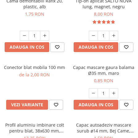
Cama demontabili Rafix 20,
Tip-on aplicat SALTO NOVA
plastic, alb
lung, magnet, negru
1,75 RON
8,00 RON
ADAUGA IN COS
ADAUGA IN COS
Conector blat mobila 100 mm
Capac mascare gaura balama
Ø35 mm, maro
de la 2,00 RON
0,85 RON
VEZI VARIANTE
ADAUGA IN COS
Profil aluminiu imbinare colt
Capac autoadeziv mascare
pentru blat, 38x630 mm,
surub ø14 mm, Bej Came,
negru mat
folie 25 buc