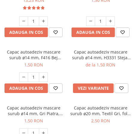
13,25 RON
1,50 RON
ADAUGA IN COS
ADAUGA IN COS
Capac autoadeziv mascare
Capac autoadeziv mascare
surub ø14 mm, F416 Bej
surub ø14 mm, H3331 Stejar
Textil, folie 25 buc
Nebraska natur, folie 25 buc
1,50 RON
de la 1,50 RON
ADAUGA IN COS
VEZI VARIANTE
Capac autoadeziv mascare
Capac autoadeziv mascare
surub ø14 mm, Gri Piatra,
surub ø20 mm, Textil Gri, folie
folie 25 buc
28 buc
1,50 RON
2,50 RON