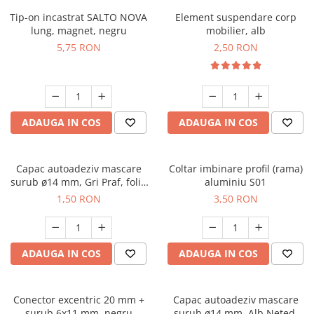
Tip-on incastrat SALTO NOVA
Element suspendare corp
lung, magnet, negru
mobilier, alb
5,75 RON
2,50 RON
ADAUGA IN COS
ADAUGA IN COS
Capac autoadeziv mascare
Coltar imbinare profil (rama)
surub ø14 mm, Gri Praf, folie
aluminiu S01
25 buc
1,50 RON
3,50 RON
ADAUGA IN COS
ADAUGA IN COS
Conector excentric 20 mm +
Capac autoadeziv mascare
surub 6x11 mm, negru
surub ø14 mm, Alb Neted,