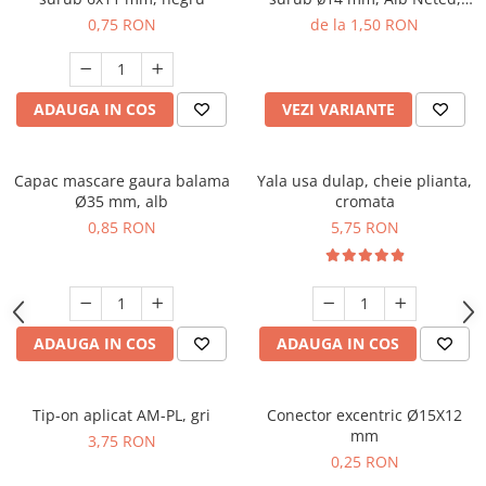
folie 25 buc
0,75 RON
de la 1,50 RON
ADAUGA IN COS
VEZI VARIANTE
Capac mascare gaura balama
Yala usa dulap, cheie plianta,
Ø35 mm, alb
cromata
0,85 RON
5,75 RON
ADAUGA IN COS
ADAUGA IN COS
Tip-on aplicat AM-PL, gri
Conector excentric Ø15X12
mm
3,75 RON
0,25 RON