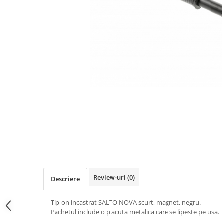
Panze pendular/ circular
Console rafturi polite
Clesti/ patenti
Solutii de curatat & adezivi
Surubelnite
Canturi ABS
Ciocane
Alte accesorii mobila
Nivela bule/ laser
Alte scule & unelte
Review-uri
(0)
Descriere
Tip-on incastrat SALTO NOVA scurt, magnet, negru.
Pachetul include o placuta metalica care se lipeste pe usa.