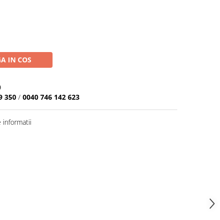
A IN COS
0
9 350
/
0040 746 142 623
informatii