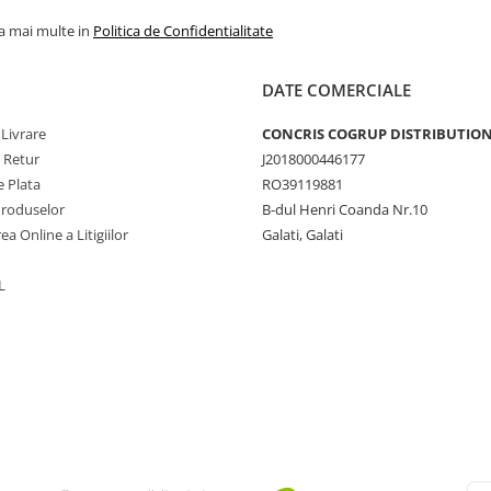
la mai multe in
Politica de Confidentialitate
DATE COMERCIALE
 Livrare
CONCRIS COGRUP DISTRIBUTION 
e Retur
J2018000446177
 Plata
RO39119881
Produselor
B-dul Henri Coanda Nr.10
ea Online a Litigiilor
Galati, Galati
L