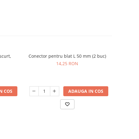
scurt,
Conector pentru blat L 50 mm (2 buc)
TIP-ON in
14,25 RON
N COS
ADAUGA IN COS