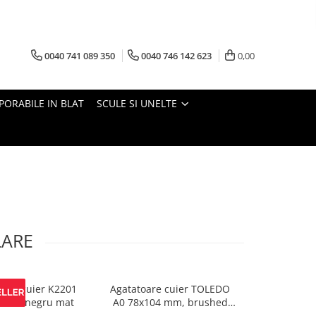
0040 741 089 350
0040 746 142 623
0,00
PORABILE IN BLAT
SCULE SI UNELTE
LARE
oare cuier K2201
Agatatoare cuier TOLEDO
Agatatoare 
 mm, negru mat
A0 78x104 mm, brushed
100x20 mm, 
gold