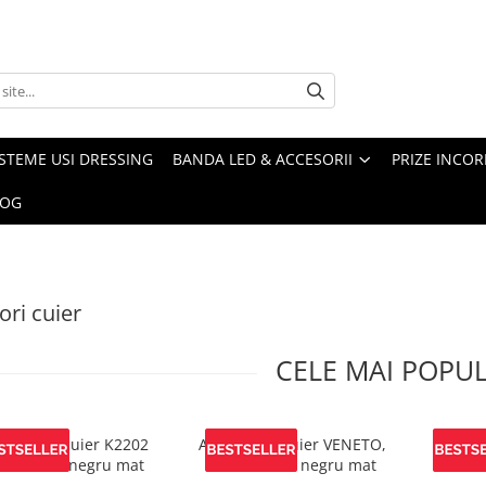
ISTEME USI DRESSING
BANDA LED & ACCESORII
PRIZE INCOR
LOG
ori cuier
CELE MAI POPU
atatoare cuier K2202
Agatatoare cuier VENETO,
Agatat
2x40 mm, negru mat
100x20 mm, negru mat
12x40