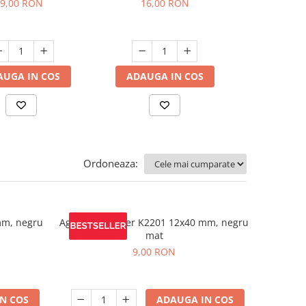
9,00 RON
16,00 RON
18,5
AUGA IN COS
ADAUGA IN COS
ADAUGA
Ordoneaza:
mm, negru
Agatatoare cuier K2201 12x40 mm, negru
mat
9,00 RON
N COS
ADAUGA IN COS