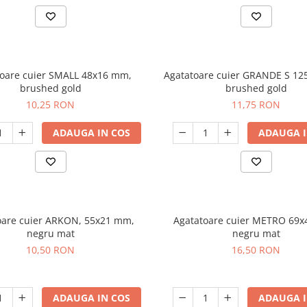
toare cuier SMALL 48x16 mm,
Agatatoare cuier GRANDE S 1
brushed gold
brushed gold
10,25 RON
11,75 RON
ADAUGA IN COS
ADAUGA I
oare cuier ARKON, 55x21 mm,
Agatatoare cuier METRO 69
negru mat
negru mat
10,50 RON
16,50 RON
ADAUGA IN COS
ADAUGA I