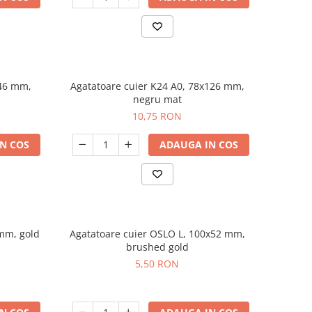
x46 mm,
Agatatoare cuier K24 A0, 78x126 mm,
negru mat
10,75 RON
N COS
ADAUGA IN COS
mm, gold
Agatatoare cuier OSLO L, 100x52 mm,
brushed gold
5,50 RON