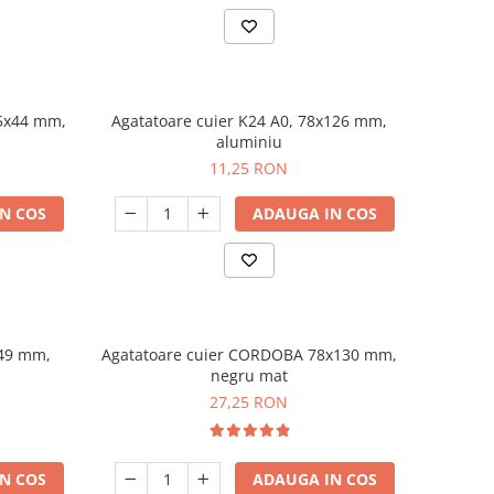
25x44 mm,
Agatatoare cuier K24 A0, 78x126 mm,
aluminiu
11,25 RON
N COS
ADAUGA IN COS
x49 mm,
Agatatoare cuier CORDOBA 78x130 mm,
negru mat
27,25 RON
N COS
ADAUGA IN COS