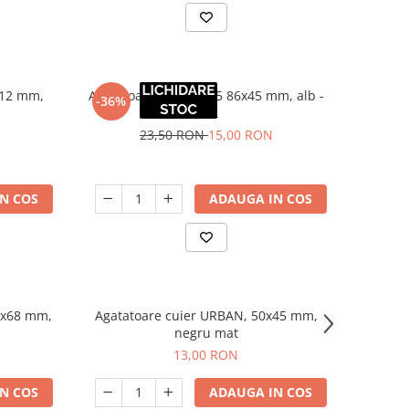
x12 mm,
Agatatoare cuier XV25 86x45 mm, alb -
-36%
EOL
23,50 RON
15,00 RON
N COS
ADAUGA IN COS
5x68 mm,
Agatatoare cuier URBAN, 50x45 mm,
negru mat
13,00 RON
N COS
ADAUGA IN COS