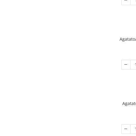
Agatat
Agatat