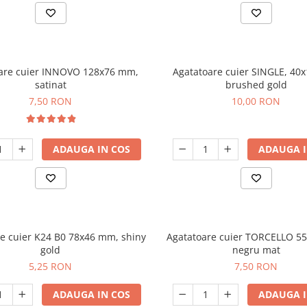
are cuier INNOVO 128x76 mm,
Agatatoare cuier SINGLE, 40
satinat
brushed gold
7,50 RON
10,00 RON
ADAUGA IN COS
ADAUGA I
e cuier K24 B0 78x46 mm, shiny
Agatatoare cuier TORCELLO 5
gold
negru mat
5,25 RON
7,50 RON
ADAUGA IN COS
ADAUGA I