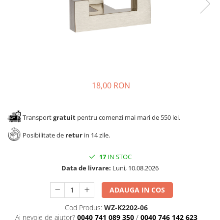
Panze pendular/ circular
Console rafturi polite
Clesti/ patenti
Solutii de curatat & adezivi
Surubelnite
Canturi ABS
Ciocane
Alte accesorii mobila
Nivela bule/ laser
Alte scule & unelte
18,00 RON
Transport
gratuit
pentru comenzi mai mari de 550 lei.
Posibilitate de
retur
in 14 zile.
17
IN STOC
Data de livrare:
Luni, 10.08.2026
ADAUGA IN COS
Cod Produs:
WZ-K2202-06
Ai nevoie de ajutor?
0040 741 089 350
/
0040 746 142 623