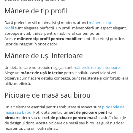
Mânere de tip profil
Dacă preferi un stil minimalist și modern, atunci
mânerele tip
profil
sunt alegerea perfectă. Un profil mâner oferă un aspect elegant,
aproape invizibil, ideal pentru mobilierul contemporan.
Aceste
mânere tip profil pentru mobilier
sunt discrete și practice,
ușor de integrat în orice decor.
Mânere de uși interioare
Un detaliu care nu trebuie neglijat sunt
mânerele de uși interioare
.
Alege un
mâner de ușă interior
potrivit stilului casei tale și vei
observa cum fiecare detaliu contează. Sunt rezistente și confortabile la
utilizare zilnică.
Picioare de masă sau birou
Un alt element esențial pentru stabilitate și aspect sunt
picioarele de
masă sau birou
. Poți opta pentru un
set de picioare pentru
birou
modern sau un
set de picioare pentru masă
clasic, în funcție
de designul dorit. Aceste picioare de masă sau birou asigură nu doar
rezistență, ci și un look rafinat.