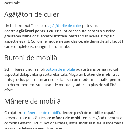
casei tale.
Agățători de cuier
Un hol ordonat începe cu
agățătorile de cuier
potrivite.
Aceste
agățători pentru cuier
sunt concepute pentru a susține
greutatea hainelor și accesoriilor tale, păstrând în același timp un
aspect elegant. Cu forme moderne sau clasice, ele devin detaliul subtil
care completează designul intrării tale.
Butoni de mobilă
Schimbarea unor simpli
butoni de mobilă
poate transforma radical
aspectul dulapurilor și sertarelor tale. Alege un
buton de mobilă
cu
finisaj lucios pentru un aer sofisticat sau un model minimalist pentru
un decor modern. Sunt ușor de montat și aduc un plus de stil fără
efort.
Mânere de mobilă
Cu ajutorul
mânerelor de mobilă
, fiecare piesă de mobilier capătă o
personalitate unică. Fiecare
mâner de mobilier
este gândit pentru a
combina esteticul cu funcționalitatea, astfel încât să îți fie la îndemână
și să completeze designul camerei.