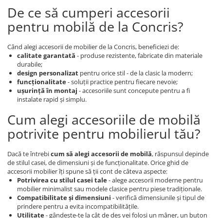
De ce să cumperi accesorii
pentru mobilă de la Concris?
Când alegi accesorii de mobilier de la Concris, beneficiezi de:
calitate garantată
- produse rezistente, fabricate din materiale
durabile;
design personalizat
pentru orice stil - de la clasic la modern;
funcționalitate
- soluții practice pentru fiecare nevoie;
ușurință în montaj
- accesoriile sunt concepute pentru a fi
instalate rapid și simplu.
Cum alegi accesoriile de mobilă
potrivite pentru mobilierul tău?
Dacă te întrebi
cum să alegi accesorii de mobilă
, răspunsul depinde
de stilul casei, de dimensiuni și de funcționalitate. Orice ghid de
accesorii mobilier îți spune să ții cont de câteva aspecte:
Potrivirea cu stilul casei tale
- alege accesorii moderne pentru
mobilier minimalist sau modele clasice pentru piese tradiționale.
Compatibilitate și dimensiuni
- verifică dimensiunile și tipul de
prindere pentru a evita incompatibilitățile.
Utilitate
- gândește-te la cât de des vei folosi un mâner, un buton