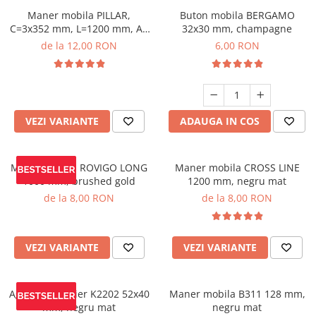
Maner mobila PILLAR,
Buton mobila BERGAMO
C=3x352 mm, L=1200 mm, Al,
32x30 mm, champagne
negru mat
de la 12,00 RON
6,00 RON
VEZI VARIANTE
ADAUGA IN COS
Maner mobila ROVIGO LONG
Maner mobila CROSS LINE
1000 mm, brushed gold
1200 mm, negru mat
de la 8,00 RON
de la 8,00 RON
VEZI VARIANTE
VEZI VARIANTE
Agatatoare cuier K2202 52x40
Maner mobila B311 128 mm,
mm, negru mat
negru mat