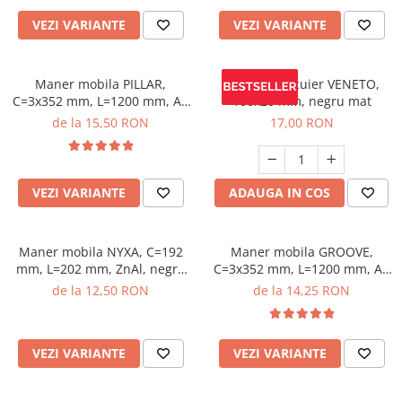
VEZI VARIANTE
VEZI VARIANTE
Maner mobila PILLAR,
Agatatoare cuier VENETO,
C=3x352 mm, L=1200 mm, Al,
100x20 mm, negru mat
brushed gold
de la 15,50 RON
17,00 RON
VEZI VARIANTE
ADAUGA IN COS
Maner mobila NYXA, C=192
Maner mobila GROOVE,
mm, L=202 mm, ZnAl, negru
C=3x352 mm, L=1200 mm, Al,
mat
negru mat
de la 12,50 RON
de la 14,25 RON
VEZI VARIANTE
VEZI VARIANTE