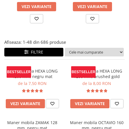
Panze pendular/ circular
Console rafturi polite
VEZI VARIANTE
VEZI VARIANTE
Clesti/ patenti
Solutii de curatat & adezivi
Surubelnite
Canturi ABS
Ciocane
Alte accesorii mobila
Nivela bule/ laser
Afiseaza:
1-
48
din
686
produse
Alte scule & unelte
FILTRE
Maner mobila HEXA LONG
Maner mobila HEXA LONG
1200 mm, negru mat
1200 mm, brushed gold
de la 7,50 RON
de la 8,00 RON
VEZI VARIANTE
VEZI VARIANTE
Maner mobila ZAMAK 128
Maner mobila OCTAVIO 160
mm, negru mat
mm, negru mat