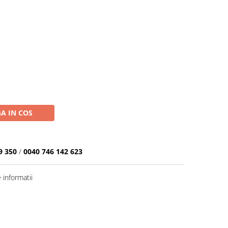
A IN COS
9 350
/
0040 746 142 623
informatii