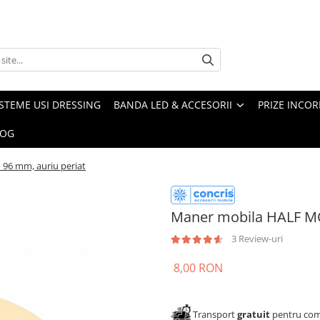
ISTEME USI DRESSING
BANDA LED & ACCESORII
PRIZE INCOR
LOG
6 mm, auriu periat
Maner mobila HALF M
3 Review-uri
8,00 RON
Transport
gratuit
pentru come