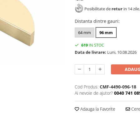
Posibilitate de
retur
in 14 zile.
Distanta dintre gauri
:
64 mm
96 mm
619
IN STOC
Data de livrare:
Luni, 10.08.2026
ADAUG
Cod Produs:
CMF-4490-096-18
Ai nevoie de ajutor?
0040 741 08
Adauga la Favorite
Cere 