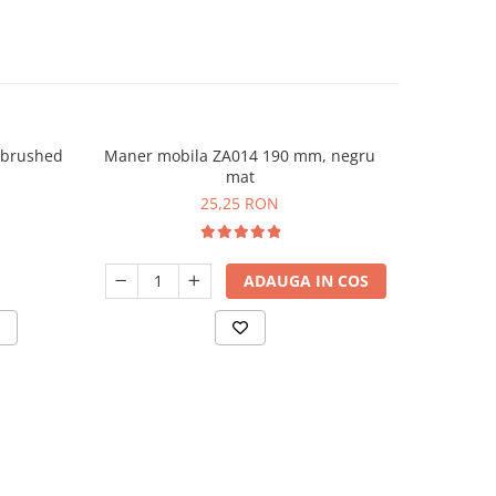
 brushed
Maner mobila ZA014 190 mm, negru
Maner mo
mat
25,25 RON
ADAUGA IN COS
V