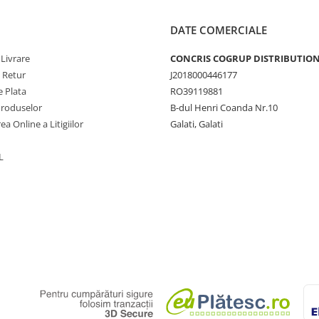
DATE COMERCIALE
 Livrare
CONCRIS COGRUP DISTRIBUTION 
e Retur
J2018000446177
 Plata
RO39119881
Produselor
B-dul Henri Coanda Nr.10
ea Online a Litigiilor
Galati, Galati
L