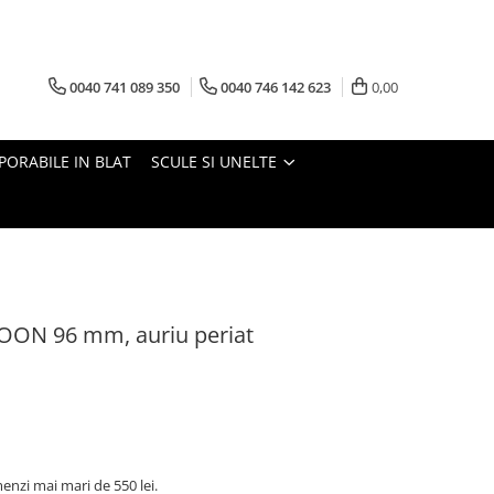
0040 741 089 350
0040 746 142 623
0,00
PORABILE IN BLAT
SCULE SI UNELTE
OON 96 mm, auriu periat
nzi mai mari de 550 lei.