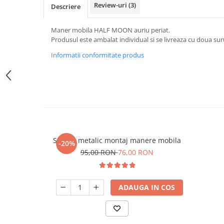
Review-uri
(3)
Descriere
Maner mobila HALF MOON auriu periat.
Produsul este ambalat individual si se livreaza cu doua sur
Informatii conformitate produs
Sablon metalic montaj manere mobila
-20%
95,00 RON
76,00 RON
ADAUGA IN COS