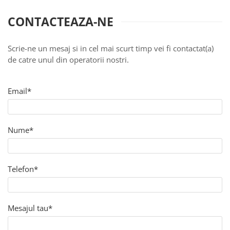
Panze pendular/ circular
Console rafturi polite
Clesti/ patenti
Solutii de curatat & adezivi
CONTACTEAZA-NE
Surubelnite
Canturi ABS
Ciocane
Alte accesorii mobila
Scrie-ne un mesaj si in cel mai scurt timp vei fi contactat(a)
de catre unul din operatorii nostri.
Nivela bule/ laser
Alte scule & unelte
Email*
Nume*
Telefon*
Mesajul tau*