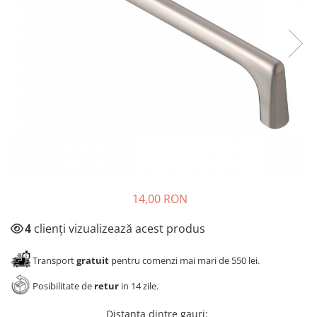
Panze pendular/ circular
Console rafturi polite
Clesti/ patenti
Solutii de curatat & adezivi
Surubelnite
Canturi ABS
Ciocane
Alte accesorii mobila
Nivela bule/ laser
Alte scule & unelte
14,00 RON
4
clienți vizualizează acest produs
Transport
gratuit
pentru comenzi mai mari de 550 lei.
Posibilitate de
retur
in 14 zile.
Distanta dintre gauri
: