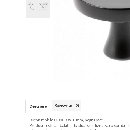
Panze pendular/ circular
Console rafturi polite
Clesti/ patenti
Solutii de curatat & adezivi
Surubelnite
Canturi ABS
Ciocane
Alte accesorii mobila
Nivela bule/ laser
Alte scule & unelte
Review-uri
(0)
Descriere
Buton mobila DUNE 33x26 mm, negru mat.
Produsul este ambalat individual si se livreaza cu surubul d