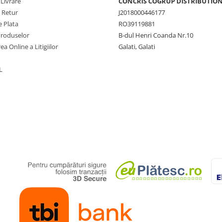
 Livrare
CONCRIS COGRUP DISTRIBUTION 
e Retur
J2018000446177
 Plata
RO39119881
Produselor
B-dul Henri Coanda Nr.10
ea Online a Litigiilor
Galati, Galati
L