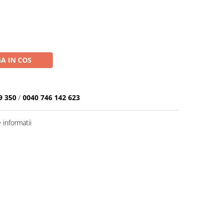
A IN COS
9 350
/
0040 746 142 623
informatii