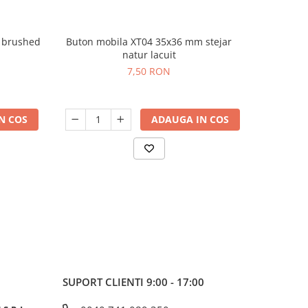
 brushed
Buton mobila XT04 35x36 mm stejar
Buton 
natur lacuit
7,50 RON
N COS
ADAUGA IN COS
SUPORT CLIENTI
9:00 - 17:00