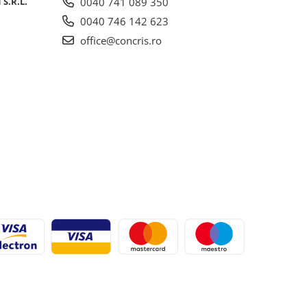
S.R.L.
0040 741 089 350
0040 746 142 623
office@concris.ro