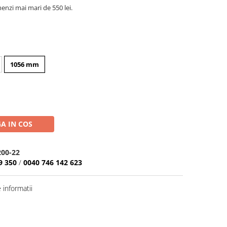
nzi mai mari de 550 lei.
1056 mm
A IN COS
00-22
9 350
/
0040 746 142 623
informatii