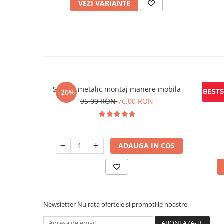
VEZI VARIANTE
Sablon metalic montaj manere mobila
Maner
-20%
95,00 RON
76,00 RON
ADAUGA IN COS
Newsletter
Nu rata ofertele si promotiile noastre