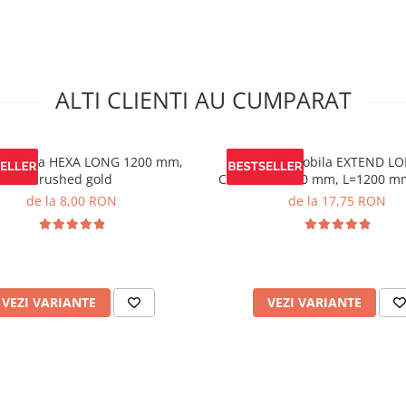
ALTI CLIENTI AU CUMPARAT
 mobila HEXA LONG 1200 mm,
Maner mobila EXTEND LO
brushed gold
C=224/448/480 mm, L=1200 m
mat
de la 8,00 RON
de la 17,75 RON
VEZI VARIANTE
VEZI VARIANTE