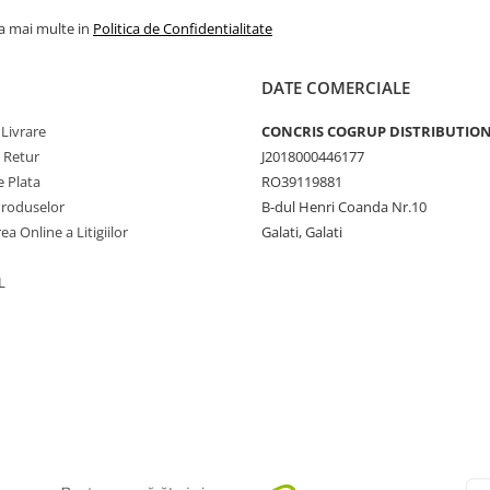
la mai multe in
Politica de Confidentialitate
DATE COMERCIALE
 Livrare
CONCRIS COGRUP DISTRIBUTION 
e Retur
J2018000446177
 Plata
RO39119881
Produselor
B-dul Henri Coanda Nr.10
ea Online a Litigiilor
Galati, Galati
L