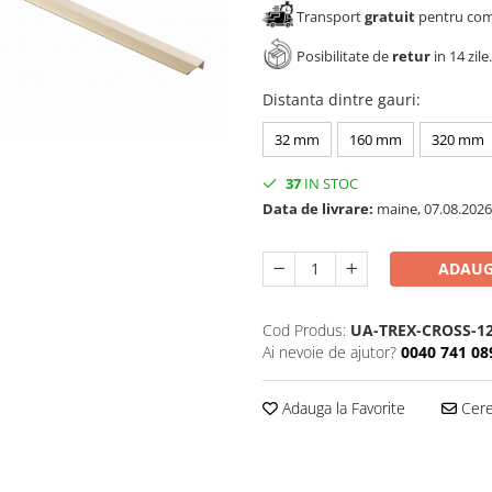
Transport
gratuit
pentru come
Posibilitate de
retur
in 14 zile.
Distanta dintre gauri
:
32 mm
160 mm
320 mm
37
IN STOC
Data de livrare:
maine, 07.08.2026
ADAUG
Cod Produs:
UA-TREX-CROSS-12
Ai nevoie de ajutor?
0040 741 08
Adauga la Favorite
Cere 