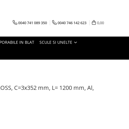
0040 741 089 350
0040 746 142 623
0,00
PORABILE IN BLAT
SCULE SI UNELTE
OSS, C=3x352 mm, L= 1200 mm, Al,