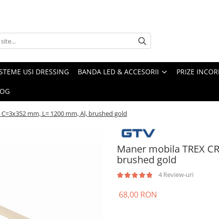
ISTEME USI DRESSING
BANDA LED & ACCESORII
PRIZE INCOR
LOG
 C=3x352 mm, L= 1200 mm, Al, brushed gold
Maner mobila TREX CR
brushed gold
4 Review-uri
68,00 RON