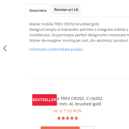
Review-uri
(4)
Descriere
Maner mobila TREX CROSS brushed gold.
Designul simplu al mânerelor permite o integrare subtilă a p
mobilierului. Se potrivește perfect designurilor interioare
Maner de margine, montaj pe cant, din aluminiu; șuruburi
Informatii conformitate produs
Maner mobila TREX CROSS, C=3x352
mm, L= 1200 mm, Al, brushed gold
de la 7,50 RON