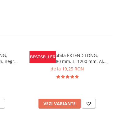
NG,
Maner mobila EXTEND LONG,
Maner m
m, negru
C=224/448/480 mm, L=1200 mm, Al,
brushed gold
de la 19,25 RON
VEZI VARIANTE
V