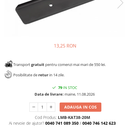
Panze pendular/ circular
Console rafturi polite
Clesti/ patenti
Solutii de curatat & adezivi
Surubelnite
Canturi ABS
Ciocane
Alte accesorii mobila
Nivela bule/ laser
Alte scule & unelte
13,25 RON
Transport
gratuit
pentru comenzi mai mari de 550 lei.
Posibilitate de
retur
in 14 zile.
79
IN STOC
Data de livrare:
maine, 11.08.2026
ADAUGA IN COS
Cod Produs:
LMB-KAT38-20M
Ai nevoie de ajutor?
0040 741 089 350
/
0040 746 142 623