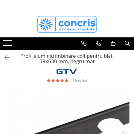
ACCESORII MOBILA
FERONERIE MOBILA
BANDA LED & ACCESORII
SCULE si UNELTE
ECHIPAMENTE DE PROTECTIE
Aspiratoare profesionale
Pantaloni de lucru
Agatatori cuier
Balamale mobila
Benzi LED
Masini de insurubat si gaurit
Jachete de lucru
Butoni mobila
Sertare metalice
Profil banda LED
1
2
Fierastrau vertical/ pendular
Incaltaminte de protectie
Manere mobila
Glisiere sertare mobila
Intrerupator banda LED
Profil aluminiu imbinare colt pentru blat,
Fierastrau circular
Alte echipamente
Manere tip profil
Cosuri Jolly
Transformator banda LED
38x630 mm, negru mat
Scule pentru frezare/ carote
Manere usi interior
Cosuri gunoi
Conectori banda LED
Scule slefuire
Picioare masa/ birou
Scurgatoare/ Picuratoare vase
1 Review
Saci aspirator
Pistoane mobila
Biti
Plinta & inaltator blat
Burghie
Picioare & rotile mobila
Cutii scule
Profile dressing
Menghine tamplarie
Accesorii dressing