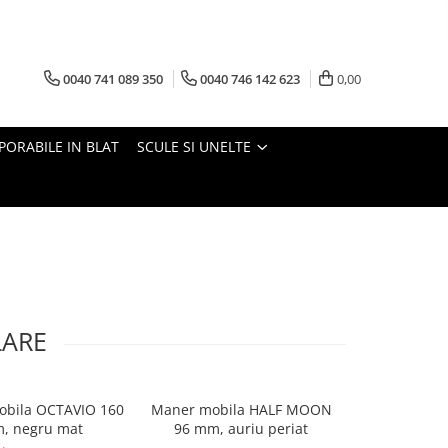
0040 741 089 350
0040 746 142 623
0,00
PORABILE IN BLAT
SCULE SI UNELTE
LARE
bila OCTAVIO 160
Maner mobila HALF MOON
Kit prindere 
, negru mat
96 mm, auriu periat
VE