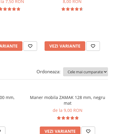
 la 7,50 RON
8,00 RON
8,7
ADAUGA
VARIANTE
VEZI VARIANTE
Ordoneaza:
200 mm,
Maner mobila ZAMAK 128 mm, negru
mat
de la 9,00 RON
VEZI VARIANTE