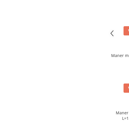
Maner mo
Maner 
L=1