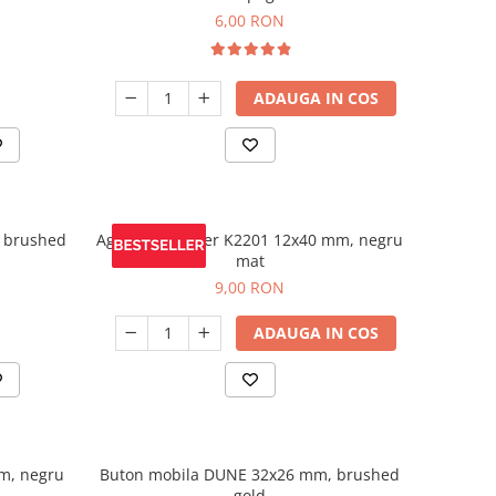
6,00 RON
ADAUGA IN COS
 brushed
Agatatoare cuier K2201 12x40 mm, negru
mat
9,00 RON
ADAUGA IN COS
m, negru
Buton mobila DUNE 32x26 mm, brushed
gold