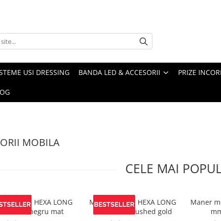
ISTEME USI DRESSING
BANDA LED & ACCESORII
PRIZE INCOR
LOG
ORII MOBILA
CELE MAI POPU
er mobila HEXA LONG
Maner mobila HEXA LONG
Maner mo
200 mm, negru mat
1200 mm, brushed gold
mm