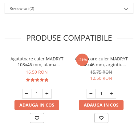
Review-uri
(2)
PRODUSE COMPATIBILE
Agatatoare cuier MADRYT
Agatatoare cuier MADRYT
-21%
108x46 mm, alama
108x46 mm, argintiu
antichizata
antichizat
16,50 RON
15,75 RON
12,50 RON
ADAUGA IN COS
ADAUGA IN COS