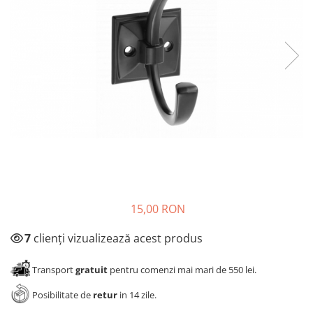
Panze pendular/ circular
Console rafturi polite
Clesti/ patenti
Solutii de curatat & adezivi
Surubelnite
Canturi ABS
Ciocane
Alte accesorii mobila
Nivela bule/ laser
Alte scule & unelte
15,00 RON
7
clienți vizualizează acest produs
Transport
gratuit
pentru comenzi mai mari de 550 lei.
Posibilitate de
retur
in 14 zile.