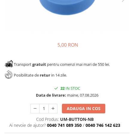
Panze pendular/ circular
Console rafturi polite
Clesti/ patenti
Solutii de curatat & adezivi
Surubelnite
Canturi ABS
Ciocane
Alte accesorii mobila
Nivela bule/ laser
5,00 RON
Alte scule & unelte
Transport
gratuit
pentru comenzi mai mari de 550 lei.
Posibilitate de
retur
in 14 zile.
22
IN STOC
Data de livrare:
maine, 07.08.2026
ADAUGA IN COS
Cod Produs:
UM-BUTTON-NB
Ai nevoie de ajutor?
0040 741 089 350
/
0040 746 142 623