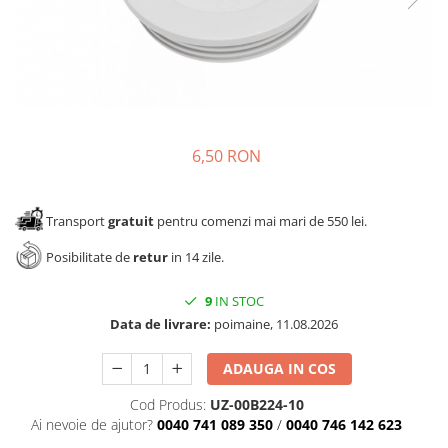
Panze pendular/ circular
Console rafturi polite
Clesti/ patenti
Solutii de curatat & adezivi
Surubelnite
Canturi ABS
Ciocane
Alte accesorii mobila
Nivela bule/ laser
6,50 RON
Alte scule & unelte
Transport
gratuit
pentru comenzi mai mari de 550 lei.
Posibilitate de
retur
in 14 zile.
9
IN STOC
Data de livrare:
poimaine, 11.08.2026
ADAUGA IN COS
Cod Produs:
UZ-00B224-10
Ai nevoie de ajutor?
0040 741 089 350
/
0040 746 142 623