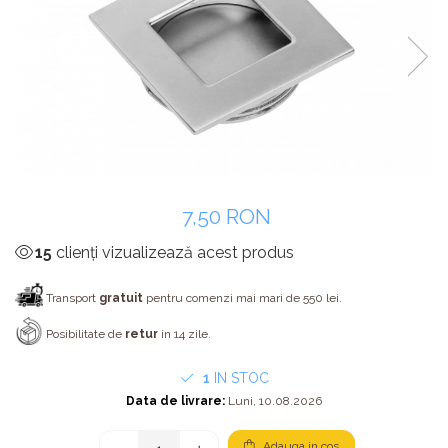
Panze pendular/ circular
Console rafturi polite
Clesti/ patenti
Solutii de curatat & adezivi
Surubelnite
Canturi ABS
Ciocane
Alte accesorii mobila
Nivela bule/ laser
Alte scule & unelte
7,50 RON
15
clienți vizualizează acest produs
Transport
gratuit
pentru comenzi mai mari de 550 lei.
Posibilitate de
retur
in 14 zile.
1
IN STOC
Data de livrare:
Luni, 10.08.2026
Adauga in cos