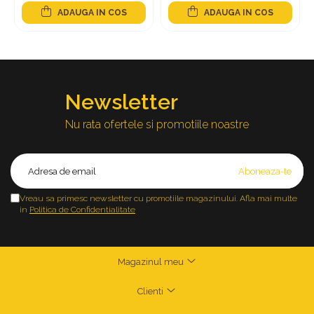
ADAUGA IN COS
ADAUGA IN COS
Newsletter
Nu rata ofertele si promotiile noastre
Vreau sa primesc newsletter cu promotiile magazinului. Afla mai multe
in
Politica de Confidentialitate
Magazinul meu
Clienti