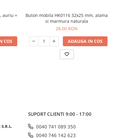
 auriu +
Buton mobila HK0116 32x25 mm, alama
Buton mo
si marmura naturala
28,00 RON
N COS
ADAUGA IN COS
SUPORT CLIENTI
9:00 - 17:00
S.R.L.
0040 741 089 350
0040 746 142 623