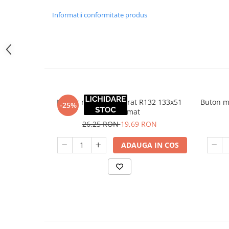
Informatii conformitate produs
Maner mobila incastrat R132 133x51
Buton m
-25%
mm, cromat
26,25 RON
19,69 RON
ADAUGA IN COS