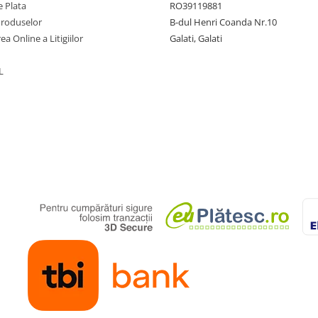
 Plata
RO39119881
Produselor
B-dul Henri Coanda Nr.10
ea Online a Litigiilor
Galati, Galati
L