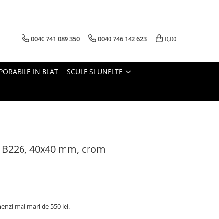
0040 741 089 350
0040 746 142 623
0,00
PORABILE IN BLAT
SCULE SI UNELTE
t B226, 40x40 mm, crom
nzi mai mari de 550 lei.