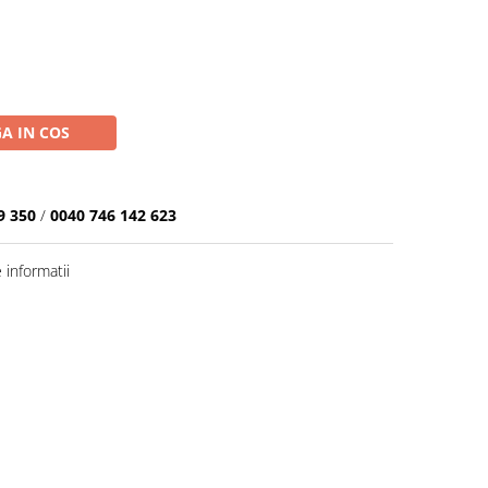
A IN COS
9 350
/
0040 746 142 623
informatii