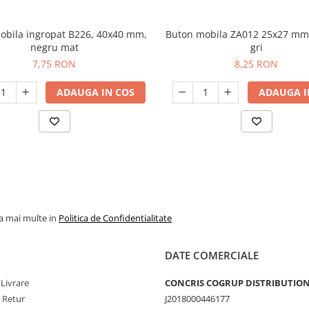
obila ingropat B226, 40x40 mm,
Buton mobila ZA012 25x27 mm,
negru mat
gri
7,75 RON
8,25 RON
ADAUGA IN COS
ADAUGA I
la mai multe in
Politica de Confidentialitate
DATE COMERCIALE
 Livrare
CONCRIS COGRUP DISTRIBUTION 
e Retur
J2018000446177