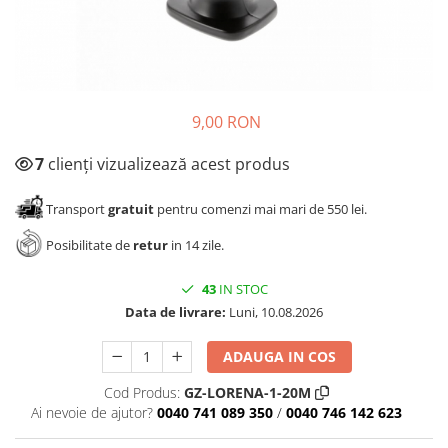
Panze pendular/ circular
Console rafturi polite
Clesti/ patenti
Solutii de curatat & adezivi
Surubelnite
Canturi ABS
Ciocane
Alte accesorii mobila
9,00 RON
Nivela bule/ laser
Alte scule & unelte
7
clienți vizualizează acest produs
Transport
gratuit
pentru comenzi mai mari de 550 lei.
Posibilitate de
retur
in 14 zile.
43
IN STOC
Data de livrare:
Luni, 10.08.2026
ADAUGA IN COS
Cod Produs:
GZ-LORENA-1-20M
Ai nevoie de ajutor?
0040 741 089 350
/
0040 746 142 623