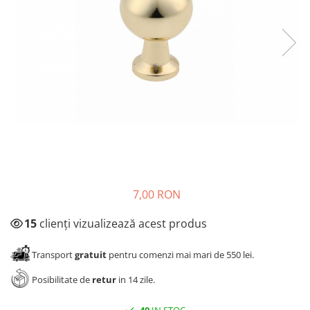
Panze pendular/ circular
Console rafturi polite
Clesti/ patenti
Solutii de curatat & adezivi
Surubelnite
Canturi ABS
Ciocane
Alte accesorii mobila
Nivela bule/ laser
Alte scule & unelte
7,00 RON
15
clienți vizualizează acest produs
Transport
gratuit
pentru comenzi mai mari de 550 lei.
Posibilitate de
retur
in 14 zile.
40
IN STOC