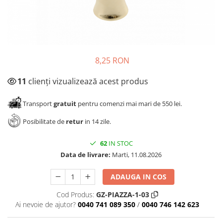
Panze pendular/ circular
Console rafturi polite
Clesti/ patenti
Solutii de curatat & adezivi
Surubelnite
Canturi ABS
Ciocane
Alte accesorii mobila
8,25 RON
Nivela bule/ laser
Alte scule & unelte
11
clienți vizualizează acest produs
Transport
gratuit
pentru comenzi mai mari de 550 lei.
Posibilitate de
retur
in 14 zile.
62
IN STOC
Data de livrare:
Marti, 11.08.2026
ADAUGA IN COS
Cod Produs:
GZ-PIAZZA-1-03
Ai nevoie de ajutor?
0040 741 089 350
/
0040 746 142 623